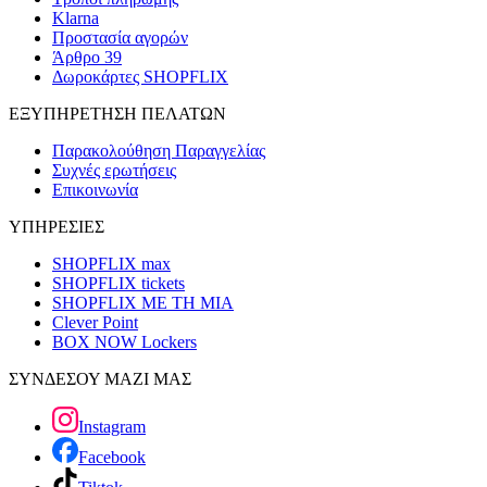
Klarna
Προστασία αγορών
Άρθρο 39
Δωροκάρτες SHOPFLIX
ΕΞΥΠΗΡΕΤΗΣΗ ΠΕΛΑΤΩΝ
Παρακολούθηση Παραγγελίας
Συχνές ερωτήσεις
Επικοινωνία
ΥΠΗΡΕΣΙΕΣ
SHOPFLIX max
SHOPFLIX tickets
SHOPFLIX ΜΕ ΤΗ ΜΙΑ
Clever Point
BOX NOW Lockers
ΣΥΝΔΕΣΟΥ ΜΑΖΙ ΜΑΣ
Instagram
Facebook