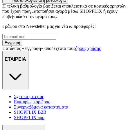
Πώς υπολογίζεται η βαθμολογία
διαφημίσεων και περιεχομένου, τις μετρήσεις σχετικά με
Η τελική βαθμολογία βασίζεται αποκλειστικά σε κριτικές χρηστών
διαφημίσεις και περιεχόμενο, την καλύτερη εικόνα του κοινού
που έχουν πραγματοποιήσει αγορά μέσω SHOPFLIX ή έχουν
μας και την ανάπτυξη προϊόντων. Επίσης, κοινοποιούμε
επιβεβαιώσει την αγορά τους.
πληροφορίες σχετικά με την από μέρους σας χρήση της
Γράψου στο Νewsletter μας για νέα & προσφορές!
τοποθεσίας μας στους συνεργάτες μέσων κοινωνικής
δικτύωσης, διαφημίσεων και ανάλυσης.
Εγγραφή
Πατώντας «Εγγραφή» αποδέχεσαι τους
όρους χρήσης
ΕΤΑΙΡΕΙΑ
Σχετικά με εμάς
Ευκαιρίες καριέρας
Συνεργαζόμενα καταστήματα
SHOPFLIX B2B
SHOPFLIX app