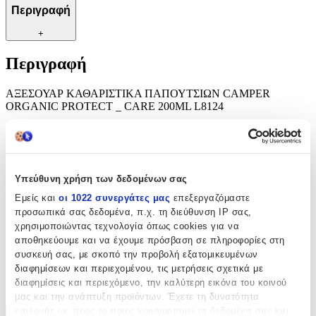
Περιγραφή
+
Περιγραφή
ΑΞΕΣΟΥΑΡ ΚΑΘΑΡΙΣΤΙΚΑ ΠΑΠΟΥΤΣΙΩΝ CAMPER
ORGANIC PROTECT _ CARE 200ML L8124
Χαρακτηριστικά
Κατασκευαστής
:
Υπεύθυνη χρήση των δεδομένων σας
Camper
Εμείς και
οι 1022 συνεργάτες μας
επεξεργαζόμαστε
προσωπικά σας δεδομένα, π.χ. τη διεύθυνση IP σας,
Είδος
:
χρησιμοποιώντας τεχνολογία όπως cookies για να
Καθαριστικά Παπουτσιών
αποθηκεύουμε και να έχουμε πρόσβαση σε πληροφορίες στη
συσκευή σας, με σκοπό την προβολή εξατομικευμένων
Υλικό Παπουτσιού
:
διαφημίσεων και περιεχομένου, τις μετρήσεις σχετικά με
διαφημίσεις και περιεχόμενο, την καλύτερη εικόνα του κοινού
Δέρμα
μας και την ανάπτυξη προϊόντων. Έχετε τη δυνατότητα
επιλογής ως προς το ποιος χρησιμοποιεί τα δεδομένα σας και