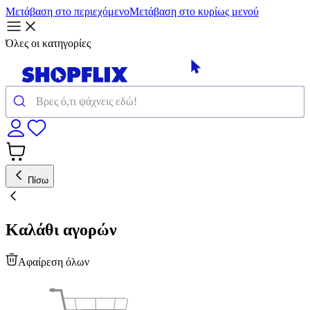
Μετάβαση στο περιεχόμενο
Μετάβαση στο κυρίως μενού
Όλες οι κατηγορίες
Πίσω
Καλάθι αγορών
Αφαίρεση όλων