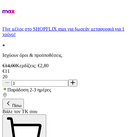
Γίνε μέλος στο SHOPFLIX max για δωρεάν μεταφορικά για 1
χρόνο!
Ισχύουν όροι & προϋποθέσεις.
€
14,00
Κερδίζεις
: €
2,80
€
11
20
Παράδοση 2-3 ημέρες
Πίσω
Βάλε τον ΤΚ σου