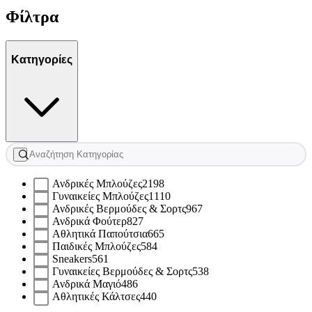
Φίλτρα
Κατηγορίες
Ανδρικές Μπλούζες
2198
Γυναικείες Μπλούζες
1110
Ανδρικές Βερμούδες & Σορτς
967
Ανδρικά Φούτερ
827
Αθλητικά Παπούτσια
665
Παιδικές Μπλούζες
584
Sneakers
561
Γυναικείες Βερμούδες & Σορτς
538
Ανδρικά Μαγιό
486
Αθλητικές Κάλτσες
440