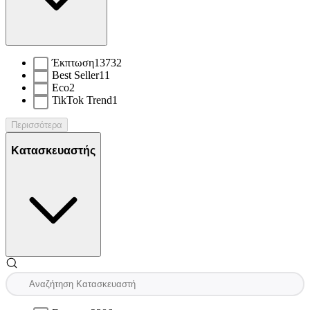
Έκπτωση
13732
Best Seller
11
Eco
2
TikTok Trend
1
Περισσότερα
Κατασκευαστής