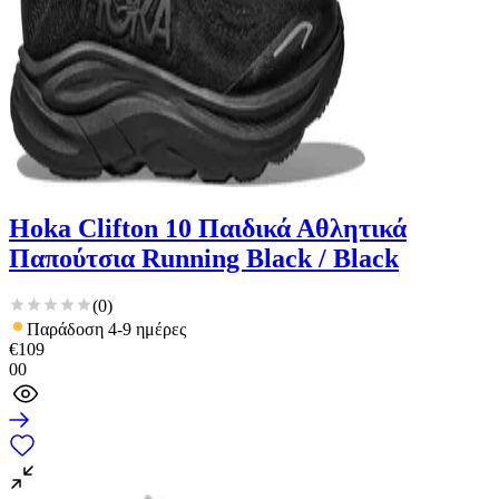
Hoka Clifton 10 Παιδικά Αθλητικά
Παπούτσια Running Black / Black
(
0
)
Παράδοση 4-9 ημέρες
€
109
00