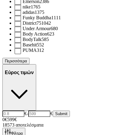
Emerson
2386
nike
1765
adidas
1375
Funky Buddha
1111
District75
1042
Under Armour
680
Body Action
623
BodyTalk
585
Basehit
552
PUMA
312
Περισσότερα
Εύρος τιμών
€
-
€
Submit
0€
599€
18573
αποτελέσματα
Φίλτρα