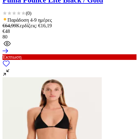
Puma Pounce Lite Black / Gold
(
0
)
Παράδοση 4-9 ημέρες
€
64,99
Κερδίζεις
: €
16,19
€
48
80
Έκπτωση