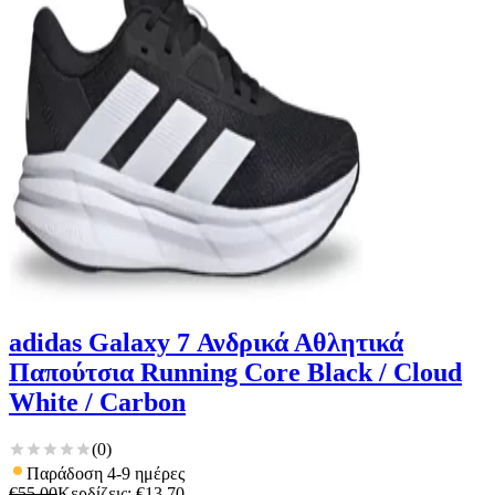
για να αποθηκεύουμε και να έχουμε πρόσβαση σε πληροφορίες
στη συσκευή σας, με σκοπό την προβολή εξατομικευμένων
διαφημίσεων και περιεχομένου, τις μετρήσεις σχετικά με
διαφημίσεις και περιεχόμενο, την καλύτερη εικόνα του κοινού
μας και την ανάπτυξη προϊόντων. Επίσης, κοινοποιούμε
πληροφορίες σχετικά με την από μέρους σας χρήση της
τοποθεσίας μας στους συνεργάτες μέσων κοινωνικής
δικτύωσης, διαφημίσεων και ανάλυσης.
adidas Galaxy 7 Ανδρικά Αθλητικά
Παπούτσια Running Core Black / Cloud
White / Carbon
(
0
)
Παράδοση 4-9 ημέρες
€
55,00
Κερδίζεις
: €
13,70