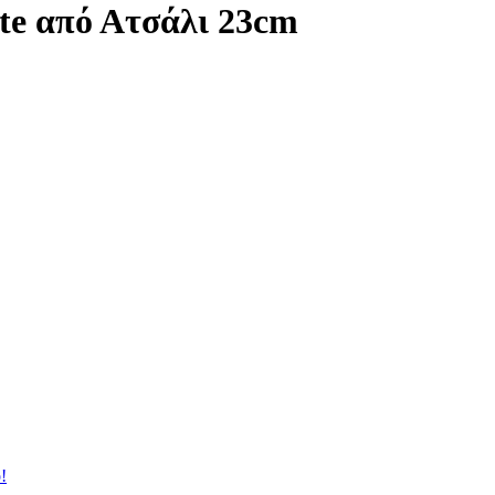
te από Ατσάλι 23cm
!