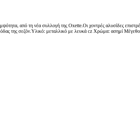
μψότητα, από τη νέα συλλογή της Oxette.Οι χοντρές αλυσίδες επιστρ
ς μόδας της σεζόν.Υλικό: μεταλλικό με λευκά cz Χρώμα: ασημί Μέγεθο