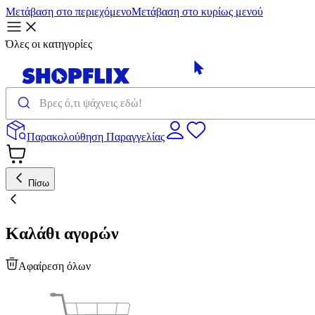
Μετάβαση στο περιεχόμενο
Μετάβαση στο κυρίως μενού
Όλες οι κατηγορίες
Παρακολούθηση Παραγγελίας
Πίσω
Καλάθι αγορών
Αφαίρεση όλων