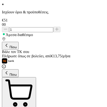
Ισχύουν όροι & προϋποθέσεις.
€
51
00
Άμεσα διαθέσιμο
Πίσω
Βάλε τον ΤΚ σου
Πλήρωσε όπως σε βολεύει
,
από
€
13,75
/
μήνα
Πίσω