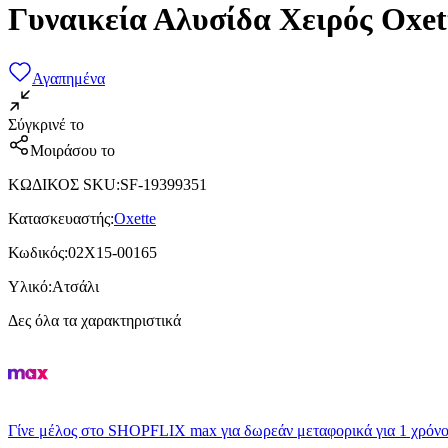
Γυναικεία Αλυσίδα Χειρός Oxet
Αγαπημένα
Σύγκρινέ το
Μοιράσου το
ΚΩΔΙΚΟΣ SKU
:
SF-19399351
Κατασκευαστής
:
Oxette
Κωδικός
:
02X15-00165
Υλικό
:
Ατσάλι
Δες όλα τα χαρακτηριστικά
Γίνε μέλος στο SHOPFLIX max για δωρεάν μεταφορικά για 1 χρόνο