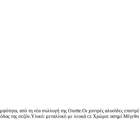
μψότητα, από τη νέα συλλογή της Oxette.Οι χοντρές αλυσίδες επιστρ
ς μόδας της σεζόν.Υλικό: μεταλλικό με λευκά cz Χρώμα: ασημί Μέγεθο