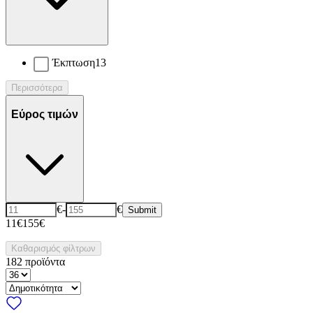
Έκπτωση
13
Περισσότερα
Εύρος τιμών
€
-
€
Submit
11€
155€
Καθαρισμός φίλτρων
182
προϊόντα