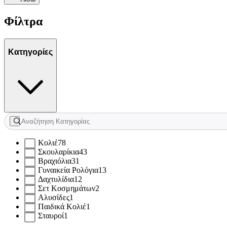
Φίλτρα
Κατηγορίες
Κολιέ
78
Σκουλαρίκια
43
Βραχιόλια
31
Γυναικεία Ρολόγια
13
Δαχτυλίδια
12
Σετ Κοσμημάτων
2
Αλυσίδες
1
Παιδικά Κολιέ
1
Σταυροί
1