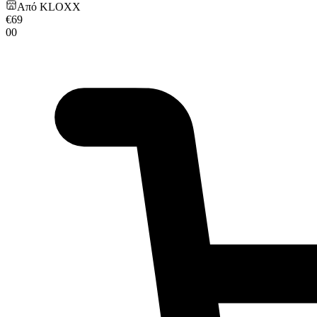
Από
KLOXX
€
69
00