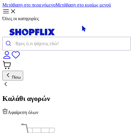
Μετάβαση στο περιεχόμενο
Μετάβαση στο κυρίως μενού
Όλες οι κατηγορίες
Πίσω
Καλάθι αγορών
Αφαίρεση όλων