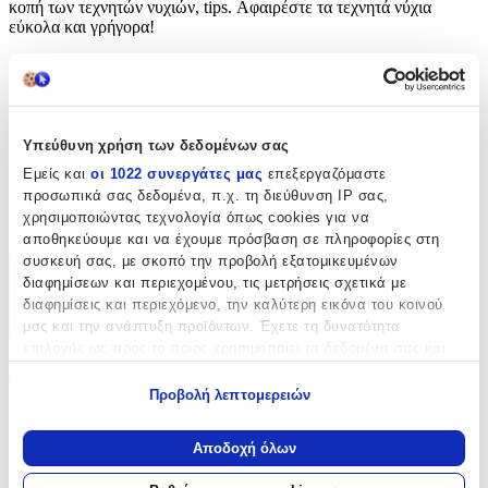
κοπή των τεχνητών νυχιών, tips. Αφαιρέστε τα τεχνητά νύχια
εύκολα και γρήγορα!
Χαρακτηριστικά
Κατασκευαστής
:
Υπεύθυνη χρήση των δεδομένων σας
OEM
Εμείς και
οι 1022 συνεργάτες μας
επεξεργαζόμαστε
Είδος
:
προσωπικά σας δεδομένα, π.χ. τη διεύθυνση IP σας,
χρησιμοποιώντας τεχνολογία όπως cookies για να
Κόφτης Tips
αποθηκεύουμε και να έχουμε πρόσβαση σε πληροφορίες στη
συσκευή σας, με σκοπό την προβολή εξατομικευμένων
διαφημίσεων και περιεχομένου, τις μετρήσεις σχετικά με
Χαρακτηριστικά
διαφημίσεις και περιεχόμενο, την καλύτερη εικόνα του κοινού
+
μας και την ανάπτυξη προϊόντων. Έχετε τη δυνατότητα
επιλογής ως προς το ποιος χρησιμοποιεί τα δεδομένα σας και
Χαρακτηριστικά
για ποιους σκοπούς.
Προβολή λεπτομερειών
Εάν μας επιτρέπετε, θα θέλαμε επίσης:
Κατασκευαστής
:
Να συλλέξουμε πληροφορίες σχετικά με τη γεωγραφική
Αποδοχή όλων
OEM
σας τοποθεσία, οι οποίες μπορεί να είναι ακριβείς σε
απόσταση μερικών μέτρων