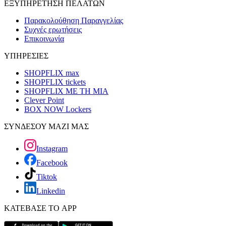
ΕΞΥΠΗΡΕΤΗΣΗ ΠΕΛΑΤΩΝ
Παρακολούθηση Παραγγελίας
Συχνές ερωτήσεις
Επικοινωνία
ΥΠΗΡΕΣΙΕΣ
SHOPFLIX max
SHOPFLIX tickets
SHOPFLIX ΜΕ ΤΗ ΜΙΑ
Clever Point
BOX NOW Lockers
ΣΥΝΔΕΣΟΥ ΜΑΖΙ ΜΑΣ
Instagram
Facebook
Tiktok
Linkedin
ΚΑΤΕΒΑΣΕ ΤΟ APP