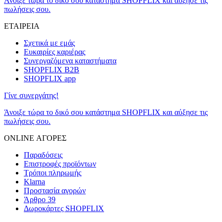
Άνοιξε τώρα το δικό σου κατάστημα SHOPFLIX και αύξησε τις
πωλήσεις σου.
ΕΤΑΙΡΕΙΑ
Σχετικά με εμάς
Ευκαιρίες καριέρας
Συνεργαζόμενα καταστήματα
SHOPFLIX B2B
SHOPFLIX app
Γίνε συνεργάτης!
Άνοιξε τώρα το δικό σου κατάστημα SHOPFLIX και αύξησε τις
πωλήσεις σου.
ONLINE ΑΓΟΡΕΣ
Παραδόσεις
Επιστροφές προϊόντων
Τρόποι πληρωμής
Klarna
Προστασία αγορών
Άρθρο 39
Δωροκάρτες SHOPFLIX