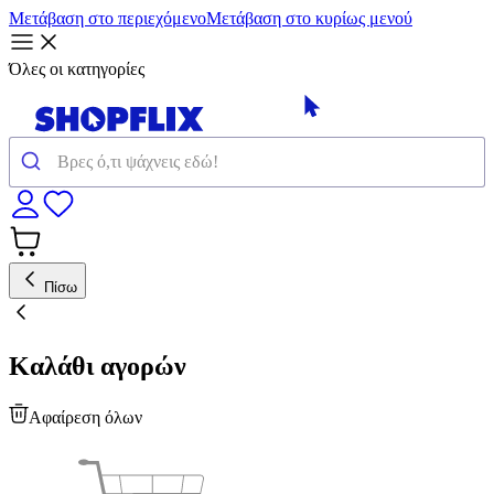
Μετάβαση στο περιεχόμενο
Μετάβαση στο κυρίως μενού
Όλες οι κατηγορίες
Πίσω
Καλάθι αγορών
Αφαίρεση όλων