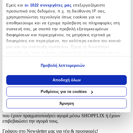
Εμείς και
οι 1022 συνεργάτες μας
επεξεργαζόμαστε
Safety
:
προσωπικά σας δεδομένα, π.χ. τη διεύθυνση IP σας,
χρησιμοποιώντας τεχνολογία όπως cookies για να
Όχι
αποθηκεύουμε και να έχουμε πρόσβαση σε πληροφορίες στη
συσκευή σας, με σκοπό την προβολή εξατομικευμένων
Χρώμα
:
διαφημίσεων και περιεχομένου, τις μετρήσεις σχετικά με
Κόκκινο
διαφημίσεις και περιεχόμενο, την καλύτερη εικόνα του κοινού
μας και την ανάπτυξη προϊόντων. Έχετε τη δυνατότητα
Κατασκευαστής
:
επιλογής ως προς το ποιος χρησιμοποιεί τα δεδομένα σας και
για ποιους σκοπούς.
SNB
Προβολή λεπτομερειών
Εάν μας επιτρέπετε, θα θέλαμε επίσης:
Αξιολογήσεις
Να συλλέξουμε πληροφορίες σχετικά με τη γεωγραφική
Αποδοχή όλων
σας τοποθεσία, οι οποίες μπορεί να είναι ακριβείς σε
Προς το παρόν δεν υπάρχουν άλλες αξιολογήσεις. Όταν
απόσταση μερικών μέτρων
προστεθούν, θα εμφανιστούν εδώ.
Ρυθμίσεις για τα cookies
Να αναγνωρίσουμε τη συσκευή σας σαρώνοντας ενεργά
για συγκεκριμένα χαρακτηριστικά (δακτυλικό αποτύπωμα)
Άρνηση
Πώς υπολογίζεται η βαθμολογία
Μάθετε περισσότερα σχετικά με τον τρόπο επεξεργασίας των
Η τελική βαθμολογία βασίζεται αποκλειστικά σε κριτικές χρηστών
προσωπικών σας δεδομένων και καθορίστε τις προτιμήσεις σας
που έχουν πραγματοποιήσει αγορά μέσω SHOPFLIX ή έχουν
στην
ενότητα “Λεπτομέρειες”
. Μπορείτε να αλλάξετε ή να
επιβεβαιώσει την αγορά τους.
ανακαλέσετε τη συγκατάθεσή σας ανά πάσα στιγμή από τη
Γράψου στο Νewsletter μας για νέα & προσφορές!
Δήλωση Cookies.