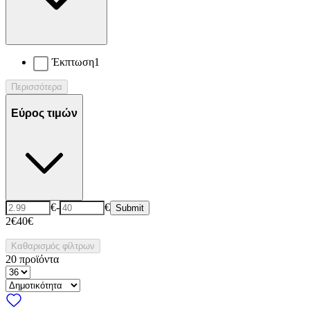
Έκπτωση
1
Περισσότερα
Εύρος τιμών
€
-
€
Submit
2€
40€
Καθαρισμός φίλτρων
20
προϊόντα