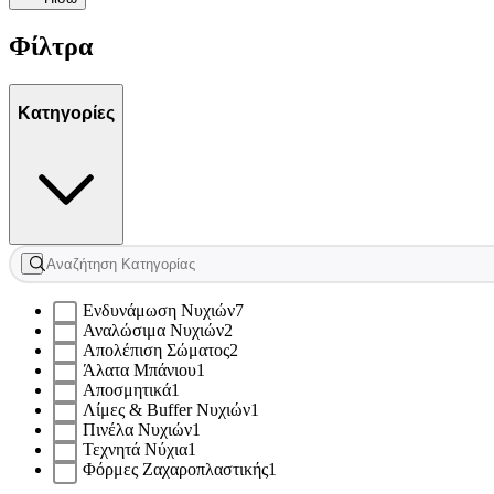
Φίλτρα
Κατηγορίες
Ενδυνάμωση Νυχιών
7
Αναλώσιμα Νυχιών
2
Απολέπιση Σώματος
2
Άλατα Μπάνιου
1
Αποσμητικά
1
Λίμες & Buffer Νυχιών
1
Πινέλα Νυχιών
1
Τεχνητά Νύχια
1
Φόρμες Ζαχαροπλαστικής
1