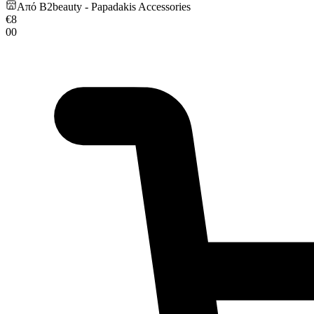
Από
B2beauty - Papadakis Accessories
€
8
00