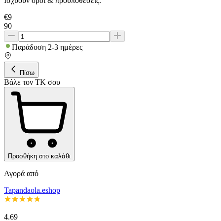
Ισχύουν όροι & προϋποθέσεις.
€
9
90
Παράδοση 2-3 ημέρες
Πίσω
Βάλε τον ΤΚ σου
Προσθήκη στο καλάθι
Αγορά από
Tapandaola.eshop
4.69