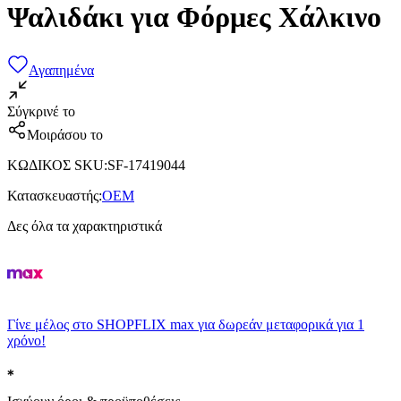
Ψαλιδάκι για Φόρμες Χάλκινο
Αγαπημένα
Σύγκρινέ το
Μοιράσου το
ΚΩΔΙΚΟΣ SKU
:
SF-17419044
Κατασκευαστής
:
OEM
Δες όλα τα χαρακτηριστικά
Γίνε μέλος στο SHOPFLIX max για δωρεάν μεταφορικά για 1
χρόνο!