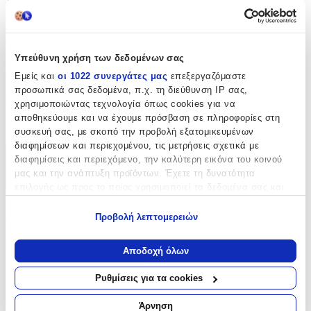
έτσι ώστε να μην μεγαλώνουν στο δέρμα. Ιδανικό για σκληρά και
δυνατά νύχια. Κατάλληλο για νύχια ποδιών και χεριών. Ψαλιδάκι
για φόρμες antique design Αυτό το σχήμα λεπίδας σας επιτρέπει να
περιποιηθείτε τα πετσάκια σας.
Υπεύθυνη χρήση των δεδομένων σας
Χαρακτηριστικά
Εμείς και
οι 1022 συνεργάτες μας
επεξεργαζόμαστε
προσωπικά σας δεδομένα, π.χ. τη διεύθυνση IP σας,
Κατασκευαστής
:
χρησιμοποιώντας τεχνολογία όπως cookies για να
αποθηκεύουμε και να έχουμε πρόσβαση σε πληροφορίες στη
OEM
συσκευή σας, με σκοπό την προβολή εξατομικευμένων
διαφημίσεων και περιεχομένου, τις μετρήσεις σχετικά με
διαφημίσεις και περιεχόμενο, την καλύτερη εικόνα του κοινού
Χαρακτηριστικά
μας και την ανάπτυξη προϊόντων. Έχετε τη δυνατότητα
+
επιλογής ως προς το ποιος χρησιμοποιεί τα δεδομένα σας και
για ποιους σκοπούς.
Χαρακτηριστικά
Προβολή λεπτομερειών
Εάν μας επιτρέπετε, θα θέλαμε επίσης:
Κατασκευαστής
:
Να συλλέξουμε πληροφορίες σχετικά με τη γεωγραφική
Αποδοχή όλων
σας τοποθεσία, οι οποίες μπορεί να είναι ακριβείς σε
OEM
απόσταση μερικών μέτρων
Ρυθμίσεις για τα cookies
Να αναγνωρίσουμε τη συσκευή σας σαρώνοντας ενεργά
Αξιολογήσεις
για συγκεκριμένα χαρακτηριστικά (δακτυλικό αποτύπωμα)
Άρνηση