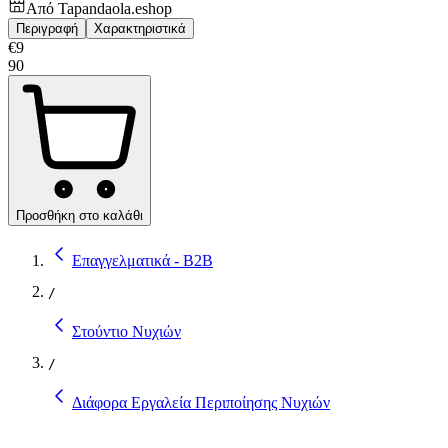
Από
Tapandaola.eshop
Περιγραφή
Χαρακτηριστικά
€
9
90
Προσθήκη στο καλάθι
Επαγγελματικά - B2B
/
Στούντιο Νυχιών
/
Διάφορα Εργαλεία Περιποίησης Νυχιών