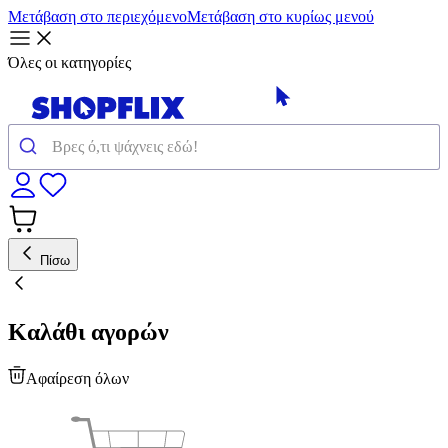
Μετάβαση στο περιεχόμενο
Μετάβαση στο κυρίως μενού
Όλες οι κατηγορίες
Πίσω
Καλάθι αγορών
Αφαίρεση όλων