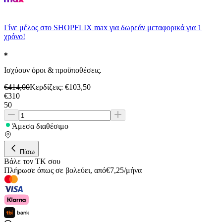
Γίνε μέλος στο SHOPFLIX max για δωρεάν μεταφορικά για 1
χρόνο!
Ισχύουν όροι & προϋποθέσεις.
€
414,00
Κερδίζεις
: €
103,50
€
310
50
Άμεσα διαθέσιμο
Πίσω
Βάλε τον ΤΚ σου
Πλήρωσε όπως σε βολεύει
,
από
€
7,25
/
μήνα