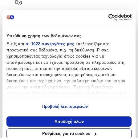
Όχι
Χρώμα Υλικού
:
Λευκό
Λεπτομέρειες
Υπεύθυνη χρήση των δεδομένων σας
Εμείς και
οι 1022 συνεργάτες μας
επεξεργαζόμαστε
Τύπος
:
προσωπικά σας δεδομένα, π.χ. τη διεύθυνση IP σας,
χρησιμοποιώντας τεχνολογία όπως cookies για να
Λαιμού
αποθηκεύουμε και να έχουμε πρόσβαση σε πληροφορίες στη
Μήκος
:
συσκευή σας, με σκοπό την προβολή εξατομικευμένων
διαφημίσεων και περιεχομένου, τις μετρήσεις σχετικά με
45
διαφημίσεις και περιεχόμενο, την καλύτερη εικόνα του κοινού
μας και την ανάπτυξη προϊόντων. Έχετε τη δυνατότητα
cm
επιλογής ως προς το ποιος χρησιμοποιεί τα δεδομένα σας και
Πάχος
:
για ποιους σκοπούς.
1.1
Προβολή λεπτομερειών
Εάν μας επιτρέπετε, θα θέλαμε επίσης:
mm
Να συλλέξουμε πληροφορίες σχετικά με τη γεωγραφική
Αποδοχή όλων
σας τοποθεσία, οι οποίες μπορεί να είναι ακριβείς σε
Χαρακτηριστικά
απόσταση μερικών μέτρων
Ρυθμίσεις για τα cookies
Να αναγνωρίσουμε τη συσκευή σας σαρώνοντας ενεργά