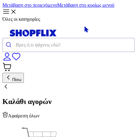
Μετάβαση στο περιεχόμενο
Μετάβαση στο κυρίως μενού
Όλες οι κατηγορίες
Πίσω
Καλάθι αγορών
Αφαίρεση όλων