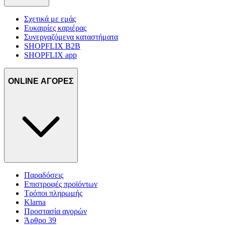
Σχετικά με εμάς
Ευκαιρίες καριέρας
Συνεργαζόμενα καταστήματα
SHOPFLIX B2B
SHOPFLIX app
ONLINE ΑΓΟΡΕΣ
Παραδόσεις
Επιστροφές προϊόντων
Τρόποι πληρωμής
Klarna
Προστασία αγορών
Άρθρο 39