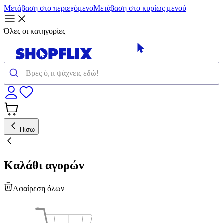
Μετάβαση στο περιεχόμενο
Μετάβαση στο κυρίως μενού
Όλες οι κατηγορίες
Πίσω
Καλάθι αγορών
Αφαίρεση όλων