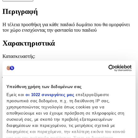
Περιγραφή
Η τέλεια προσθήκη για κάθε παιδικό δωμάτιο που θα ομορφύνει
τον χώρο ενισχύοντας την φαντασία του παιδιού
Χαρακτηριστικά
Κατασκευαστής
:
Conceptum
Έξτρα Χαρακτηριστικά
Υπεύθυνη χρήση των δεδομένων σας
Αφρώδες
:
Εμείς και
οι 1022 συνεργάτες μας
επεξεργαζόμαστε
Όχι
προσωπικά σας δεδομένα, π.χ. τη διεύθυνση IP σας,
χρησιμοποιώντας τεχνολογία όπως cookies για να
Φωσφοριζέ
:
αποθηκεύουμε και να έχουμε πρόσβαση σε πληροφορίες στη
συσκευή σας, με σκοπό την προβολή εξατομικευμένων
Όχι
διαφημίσεων και περιεχομένου, τις μετρήσεις σχετικά με
διαφημίσεις και περιεχόμενο, την καλύτερη εικόνα του κοινού
μας και την ανάπτυξη προϊόντων. Έχετε τη δυνατότητα