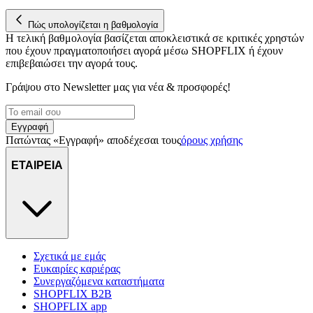
στη συσκευή σας, με σκοπό την προβολή εξατομικευμένων
Πώς υπολογίζεται η βαθμολογία
διαφημίσεων και περιεχομένου, τις μετρήσεις σχετικά με
Η τελική βαθμολογία βασίζεται αποκλειστικά σε κριτικές χρηστών
διαφημίσεις και περιεχόμενο, την καλύτερη εικόνα του κοινού
που έχουν πραγματοποιήσει αγορά μέσω SHOPFLIX ή έχουν
μας και την ανάπτυξη προϊόντων. Επίσης, κοινοποιούμε
επιβεβαιώσει την αγορά τους.
πληροφορίες σχετικά με την από μέρους σας χρήση της
τοποθεσίας μας στους συνεργάτες μέσων κοινωνικής
Γράψου στο Νewsletter μας για νέα & προσφορές!
δικτύωσης, διαφημίσεων και ανάλυσης.
Εγγραφή
Πατώντας «Εγγραφή» αποδέχεσαι τους
όρους χρήσης
ΕΤΑΙΡΕΙΑ
Σχετικά με εμάς
Ευκαιρίες καριέρας
Συνεργαζόμενα καταστήματα
SHOPFLIX B2B
SHOPFLIX app