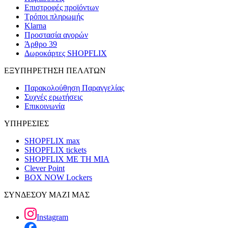
Επιστροφές προϊόντων
Τρόποι πληρωμής
Klarna
Προστασία αγορών
Άρθρο 39
Δωροκάρτες SHOPFLIX
ΕΞΥΠΗΡΕΤΗΣΗ ΠΕΛΑΤΩΝ
Παρακολούθηση Παραγγελίας
Συχνές ερωτήσεις
Επικοινωνία
ΥΠΗΡΕΣΙΕΣ
SHOPFLIX max
SHOPFLIX tickets
SHOPFLIX ΜΕ ΤΗ ΜΙΑ
Clever Point
BOX NOW Lockers
ΣΥΝΔΕΣΟΥ ΜΑΖΙ ΜΑΣ
Instagram