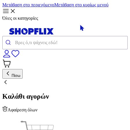
Μετάβαση στο περιεχόμενο
Μετάβαση στο κυρίως μενού
Όλες οι κατηγορίες
Πίσω
Καλάθι αγορών
Αφαίρεση όλων