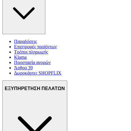
Παραδόσεις
Επιστροφές προϊόντων
Τρόποι πληρωμής
Klarna
Προστασία αγορών
Άρθρο 39
Δωροκάρτες SHOPFLIX
ΕΞΥΠΗΡΕΤΗΣΗ ΠΕΛΑΤΩΝ