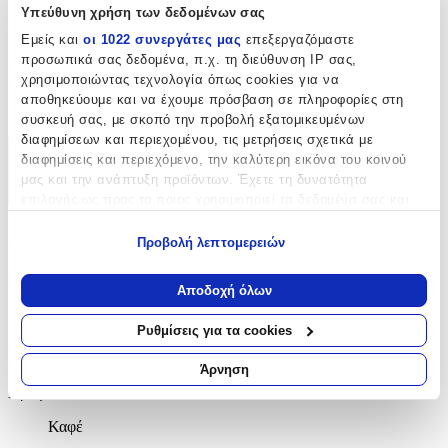
Υπεύθυνη χρήση των δεδομένων σας
50
Εμείς και
οι 1022 συνεργάτες μας
επεξεργαζόμαστε
τμχ
προσωπικά σας δεδομένα, π.χ. τη διεύθυνση IP σας,
Συσκευασία
:
χρησιμοποιώντας τεχνολογία όπως cookies για να
αποθηκεύουμε και να έχουμε πρόσβαση σε πληροφορίες στη
1
συσκευή σας, με σκοπό την προβολή εξατομικευμένων
διαφημίσεων και περιεχομένου, τις μετρήσεις σχετικά με
διαφημίσεις και περιεχόμενο, την καλύτερη εικόνα του κοινού
Χαρακτηριστικά
μας και την ανάπτυξη προϊόντων. Έχετε τη δυνατότητα
+
επιλογής ως προς το ποιος χρησιμοποιεί τα δεδομένα σας και
για ποιους σκοπούς.
Χαρακτηριστικά
Προβολή λεπτομερειών
Εάν μας επιτρέπετε, θα θέλαμε επίσης:
Κατασκευαστής
:
Να συλλέξουμε πληροφορίες σχετικά με τη γεωγραφική
Αποδοχή όλων
σας τοποθεσία, οι οποίες μπορεί να είναι ακριβείς σε
Fato
απόσταση μερικών μέτρων
Ρυθμίσεις για τα cookies
Να αναγνωρίσουμε τη συσκευή σας σαρώνοντας ενεργά
Βασικά Χαρακτηριστικά
για συγκεκριμένα χαρακτηριστικά (δακτυλικό αποτύπωμα)
Άρνηση
Μάθετε περισσότερα σχετικά με τον τρόπο επεξεργασίας των
Χρώμα
:
προσωπικών σας δεδομένων και καθορίστε τις προτιμήσεις σας
στην
ενότητα “Λεπτομέρειες”
. Μπορείτε να αλλάξετε ή να
Καφέ
ανακαλέσετε τη συγκατάθεσή σας ανά πάσα στιγμή από τη