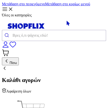
Μετάβαση στο περιεχόμενο
Μετάβαση στο κυρίως μενού
Όλες οι κατηγορίες
Πίσω
Καλάθι αγορών
Αφαίρεση όλων