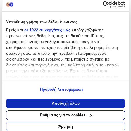
+
Χαρακτηριστικά
Υπεύθυνη χρήση των δεδομένων σας
Εμείς και
οι 1022 συνεργάτες μας
επεξεργαζόμαστε
Κατασκευαστής
:
προσωπικά σας δεδομένα, π.χ. τη διεύθυνση IP σας,
χρησιμοποιώντας τεχνολογία όπως cookies για να
Marshmallow
αποθηκεύουμε και να έχουμε πρόσβαση σε πληροφορίες στη
Βασικά Χαρακτηριστικά
συσκευή σας, με σκοπό την προβολή εξατομικευμένων
διαφημίσεων και περιεχομένου, τις μετρήσεις σχετικά με
Χρώμα
:
διαφημίσεις και περιεχόμενο, την καλύτερη εικόνα του κοινού
μας και την ανάπτυξη προϊόντων. Έχετε τη δυνατότητα
Πολύχρωμο
επιλογής ως προς το ποιος χρησιμοποιεί τα δεδομένα σας και
για ποιους σκοπούς.
Τύπος
:
Προβολή λεπτομερειών
Εάν μας επιτρέπετε, θα θέλαμε επίσης:
Πλάτης
Να συλλέξουμε πληροφορίες σχετικά με τη γεωγραφική
Αποδοχή όλων
Τάξη
:
σας τοποθεσία, οι οποίες μπορεί να είναι ακριβείς σε
απόσταση μερικών μέτρων
Γυμνασίου - Λυκείου
Ρυθμίσεις για τα cookies
Να αναγνωρίσουμε τη συσκευή σας σαρώνοντας ενεργά
για συγκεκριμένα χαρακτηριστικά (δακτυλικό αποτύπωμα)
Αξιολογήσεις
Άρνηση