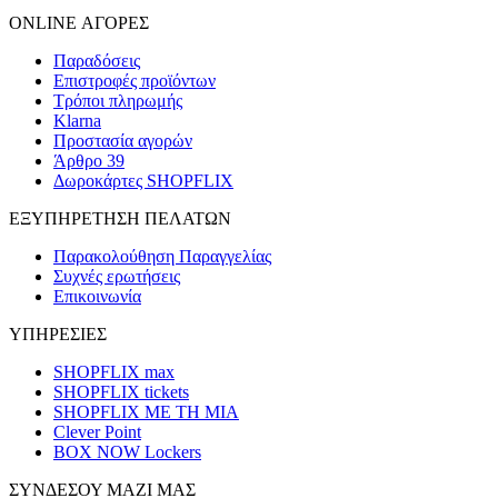
ONLINE ΑΓΟΡΕΣ
Παραδόσεις
Επιστροφές προϊόντων
Τρόποι πληρωμής
Klarna
Προστασία αγορών
Άρθρο 39
Δωροκάρτες SHOPFLIX
ΕΞΥΠΗΡΕΤΗΣΗ ΠΕΛΑΤΩΝ
Παρακολούθηση Παραγγελίας
Συχνές ερωτήσεις
Επικοινωνία
ΥΠΗΡΕΣΙΕΣ
SHOPFLIX max
SHOPFLIX tickets
SHOPFLIX ΜΕ ΤΗ ΜΙΑ
Clever Point
BOX NOW Lockers
ΣΥΝΔΕΣΟΥ ΜΑΖΙ ΜΑΣ