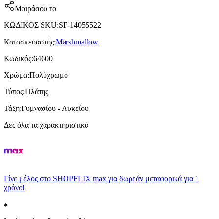
Μοιράσου το
ΚΩΔΙΚΟΣ SKU
:
SF-14055522
Κατασκευαστής
:
Marshmallow
Κωδικός
:
64600
Χρώμα
:
Πολύχρωμο
Τύπος
:
Πλάτης
Τάξη
:
Γυμνασίου - Λυκείου
Δες όλα τα χαρακτηριστικά
Γίνε μέλος στο SHOPFLIX max για δωρεάν μεταφορικά για 1
χρόνο!