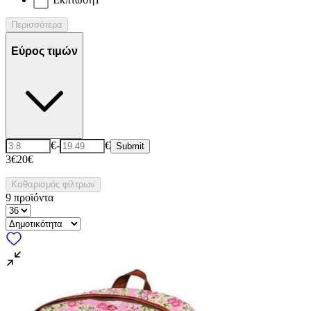
Περισσότερα
Εύρος τιμών
€
-
€
Submit
3€
20€
Καθαρισμός φίλτρων
9
προϊόντα