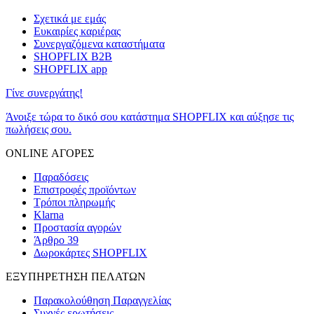
Σχετικά με εμάς
Ευκαιρίες καριέρας
Συνεργαζόμενα καταστήματα
SHOPFLIX B2B
SHOPFLIX app
Γίνε συνεργάτης!
Άνοιξε τώρα το δικό σου κατάστημα SHOPFLIX και αύξησε τις
πωλήσεις σου.
ONLINE ΑΓΟΡΕΣ
Παραδόσεις
Επιστροφές προϊόντων
Τρόποι πληρωμής
Klarna
Προστασία αγορών
Άρθρο 39
Δωροκάρτες SHOPFLIX
ΕΞΥΠΗΡΕΤΗΣΗ ΠΕΛΑΤΩΝ
Παρακολούθηση Παραγγελίας
Συχνές ερωτήσεις