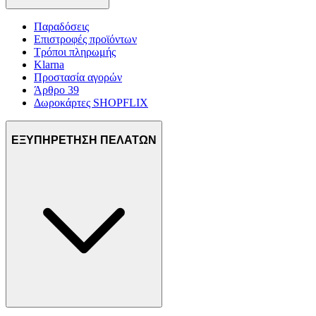
Παραδόσεις
Επιστροφές προϊόντων
Τρόποι πληρωμής
Klarna
Προστασία αγορών
Άρθρο 39
Δωροκάρτες SHOPFLIX
ΕΞΥΠΗΡΕΤΗΣΗ ΠΕΛΑΤΩΝ