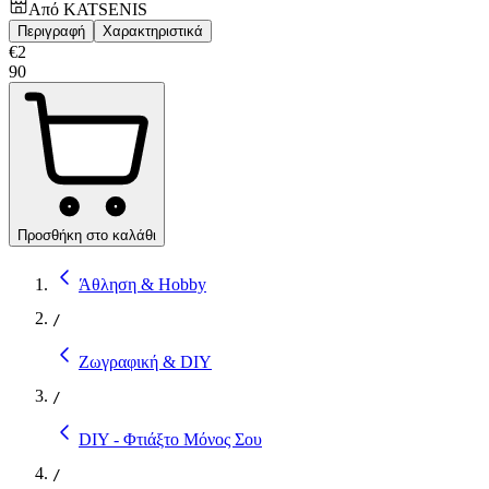
Από
KATSENIS
Περιγραφή
Χαρακτηριστικά
€
2
90
Προσθήκη στο καλάθι
Άθληση & Hobby
/
Ζωγραφική & DIY
/
DIY - Φτιάξτο Μόνος Σου
/