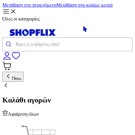
Μετάβαση στο περιεχόμενο
Μετάβαση στο κυρίως μενού
Όλες οι κατηγορίες
Πίσω
Καλάθι αγορών
Αφαίρεση όλων