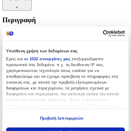
+
Περιγραφή
Φυσικό κερί για κλωστή. Ενισχύει το νήμα, αποτρέπει το
μπλέξιμο. Ιδανικό και για ευκολότερο σύρσιμο του φερμουάρ.
Χαρακτηριστικά
Υπεύθυνη χρήση των δεδομένων σας
Εμείς και
οι 1022 συνεργάτες μας
επεξεργαζόμαστε
Κατασκευαστής
:
προσωπικά σας δεδομένα, π.χ. τη διεύθυνση IP σας,
χρησιμοποιώντας τεχνολογία όπως cookies για να
Prym
αποθηκεύουμε και να έχουμε πρόσβαση σε πληροφορίες στη
Είδος
:
συσκευή σας, με σκοπό την προβολή εξατομικευμένων
διαφημίσεων και περιεχομένου, τις μετρήσεις σχετικά με
Εργαλεία Σημαδέματος
διαφημίσεις και περιεχόμενο, την καλύτερη εικόνα του κοινού
μας και την ανάπτυξη προϊόντων. Έχετε τη δυνατότητα
επιλογής ως προς το ποιος χρησιμοποιεί τα δεδομένα σας και
Χαρακτηριστικά
για ποιους σκοπούς.
+
Προβολή λεπτομερειών
Εάν μας επιτρέπετε, θα θέλαμε επίσης:
Χαρακτηριστικά
Να συλλέξουμε πληροφορίες σχετικά με τη γεωγραφική