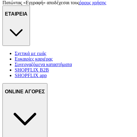
Πατώντας «Εγγραφή» αποδέχεσαι τους
όρους χρήσης
τοποθεσίας μας στους συνεργάτες μέσων κοινωνικής
δικτύωσης, διαφημίσεων και ανάλυσης.
ΕΤΑΙΡΕΙΑ
Σχετικά με εμάς
Ευκαιρίες καριέρας
Συνεργαζόμενα καταστήματα
SHOPFLIX B2B
SHOPFLIX app
ONLINE ΑΓΟΡΕΣ