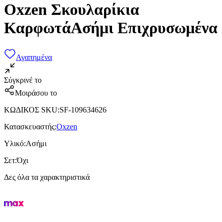
Oxzen Σκουλαρίκια
ΚαρφωτάΑσήμι Επιχρυσωμένα
Αγαπημένα
Σύγκρινέ το
Μοιράσου το
ΚΩΔΙΚΟΣ SKU
:
SF-109634626
Κατασκευαστής
:
Oxzen
Υλικό
:
Ασήμι
Σετ
:
Όχι
Δες όλα τα χαρακτηριστικά