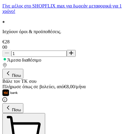
Γίνε μέλος στο SHOPFLIX max για δωρεάν μεταφορικά για 1
χρόνο!
Ισχύουν όροι & προϋποθέσεις.
€
28
00
Άμεσα διαθέσιμο
Πίσω
Βάλε τον ΤΚ σου
Πλήρωσε όπως σε βολεύει
,
από
€
8,00
/
μήνα
Πίσω