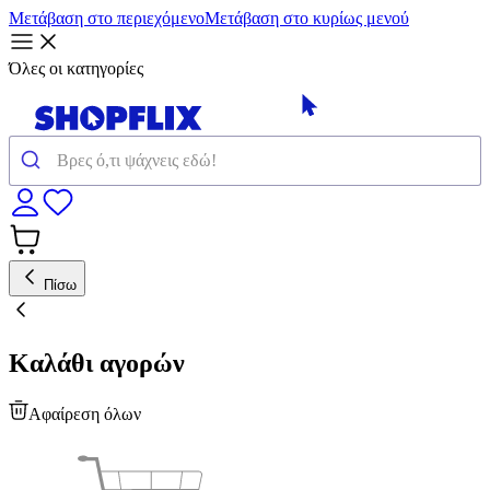
Μετάβαση στο περιεχόμενο
Μετάβαση στο κυρίως μενού
Όλες οι κατηγορίες
Πίσω
Καλάθι αγορών
Αφαίρεση όλων