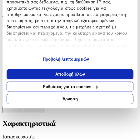
προσωπικά σας δεδομένα, π.χ. τη διεύθυνση IP σας,
Όχι
χρησιμοποιώντας τεχνολογία όπως cookies για να
αποθηκεύουμε και να έχουμε πρόσβαση σε πληροφορίες στη
Έξτρα Χαρακτηριστικά
συσκευή σας, με σκοπό την προβολή εξατομικευμένων
διαφημίσεων και περιεχομένου, τις μετρήσεις σχετικά με
Νυφικά
:
διαφημίσεις και περιεχόμενο, την καλύτερη εικόνα του κοινού
μας και την ανάπτυξη προϊόντων. Έχετε τη δυνατότητα
Όχι
επιλογής ως προς το ποιος χρησιμοποιεί τα δεδομένα σας και
Τύπος
:
για ποιους σκοπούς.
Προβολή λεπτομερειών
Καρφωτά
Εάν μας επιτρέπετε, θα θέλαμε επίσης:
Να συλλέξουμε πληροφορίες σχετικά με τη γεωγραφική
Clip
:
Αποδοχή όλων
σας τοποθεσία, οι οποίες μπορεί να είναι ακριβείς σε
Όχι
απόσταση μερικών μέτρων
Ρυθμίσεις για τα cookies
Να αναγνωρίσουμε τη συσκευή σας σαρώνοντας ενεργά
για συγκεκριμένα χαρακτηριστικά (δακτυλικό αποτύπωμα)
Άρνηση
Χαρακτηριστικά
Μάθετε περισσότερα σχετικά με τον τρόπο επεξεργασίας των
+
προσωπικών σας δεδομένων και καθορίστε τις προτιμήσεις σας
στην
ενότητα “Λεπτομέρειες”
. Μπορείτε να αλλάξετε ή να
Χαρακτηριστικά
ανακαλέσετε τη συγκατάθεσή σας ανά πάσα στιγμή από τη
Δήλωση Cookies.
Κατασκευαστής
: