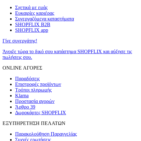
Σχετικά με εμάς
Ευκαιρίες καριέρας
Συνεργαζόμενα καταστήματα
SHOPFLIX B2B
SHOPFLIX app
Γίνε συνεργάτης!
Άνοιξε τώρα το δικό σου κατάστημα SHOPFLIX και αύξησε τις
πωλήσεις σου.
ONLINE ΑΓΟΡΕΣ
Παραδόσεις
Επιστροφές προϊόντων
Τρόποι πληρωμής
Klarna
Προστασία αγορών
Άρθρο 39
Δωροκάρτες SHOPFLIX
ΕΞΥΠΗΡΕΤΗΣΗ ΠΕΛΑΤΩΝ
Παρακολούθηση Παραγγελίας
Συχνές ερωτήσεις