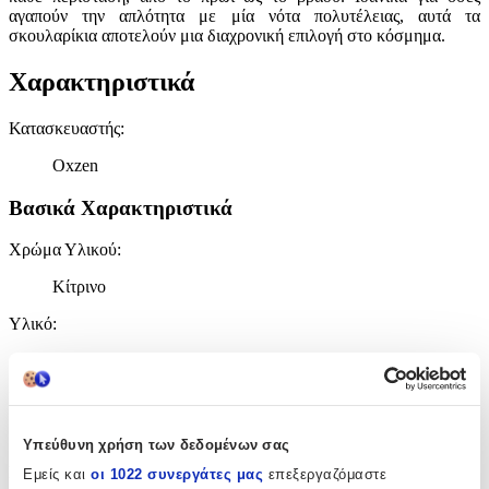
αγαπούν την απλότητα με μία νότα πολυτέλειας, αυτά τα
σκουλαρίκια αποτελούν μια διαχρονική επιλογή στο κόσμημα.
Χαρακτηριστικά
Κατασκευαστής
:
Oxzen
Βασικά Χαρακτηριστικά
Χρώμα Υλικού
:
Κίτρινο
Υλικό
:
Ασήμι
Επιχρυσωμένα
:
Ναι
Υπεύθυνη χρήση των δεδομένων σας
Σετ
:
Εμείς και
οι 1022 συνεργάτες μας
επεξεργαζόμαστε