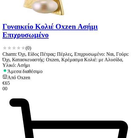
για να αποθηκεύουμε και να έχουμε πρόσβαση σε πληροφορίες
στη συσκευή σας, με σκοπό την προβολή εξατομικευμένων
διαφημίσεων και περιεχομένου, τις μετρήσεις σχετικά με
διαφημίσεις και περιεχόμενο, την καλύτερη εικόνα του κοινού
Γυναικείο Κολιέ Oxzen Ασήμι
μας και την ανάπτυξη προϊόντων. Επίσης, κοινοποιούμε
Επιχρυσωμένο
πληροφορίες σχετικά με την από μέρους σας χρήση της
τοποθεσίας μας στους συνεργάτες μέσων κοινωνικής
δικτύωσης, διαφημίσεων και ανάλυσης.
(
0
)
Charm: Όχι, Είδος Πέτρας: Πέρλες, Επιχρυσωμένο: Ναι, Γούρι:
Όχι, Κατασκευαστής: Oxzen, Κρέμασμα Κολιέ: με Αλυσίδα,
Υλικό: Ασήμι
Άμεσα διαθέσιμο
Από
Oxzen
€
65
00