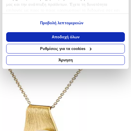
μας και την ανάπτυξη προϊόντων. Έχετε τη δυνατότητα
επιλογής ως προς το ποιος χρησιμοποιεί τα δεδομένα σας και
για ποιους σκοπούς.
Προβολή λεπτομερειών
Εάν μας επιτρέπετε, θα θέλαμε επίσης:
Να συλλέξουμε πληροφορίες σχετικά με τη γεωγραφική
Αποδοχή όλων
σας τοποθεσία, οι οποίες μπορεί να είναι ακριβείς σε
απόσταση μερικών μέτρων
Ρυθμίσεις για τα cookies
Να αναγνωρίσουμε τη συσκευή σας σαρώνοντας ενεργά
για συγκεκριμένα χαρακτηριστικά (δακτυλικό αποτύπωμα)
Άρνηση
Μάθετε περισσότερα σχετικά με τον τρόπο επεξεργασίας των
προσωπικών σας δεδομένων και καθορίστε τις προτιμήσεις σας
στην
ενότητα “Λεπτομέρειες”
. Μπορείτε να αλλάξετε ή να
ανακαλέσετε τη συγκατάθεσή σας ανά πάσα στιγμή από τη
Δήλωση Cookies.
Χρησιμοποιούμε cookies ώστε η τοποθεσία μας να λειτουργεί
σωστά, να εξατομικεύουμε περιεχόμενο και διαφημίσεις, να
παρέχουμε λειτουργίες μέσων κοινωνικής δικτύωσης και να
αναλύουμε την κυκλοφορία μας. Εμείς και οι 1022 συνεργάτες
μας επεξεργαζόμαστε προσωπικά σας δεδομένα, π.χ. τη
διεύθυνση IP σας, χρησιμοποιώντας τεχνολογία όπως cookies