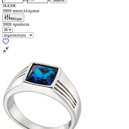
Submit
3€
430€
3909
αποτελέσματα
Φίλτρα
3909
προϊόντα