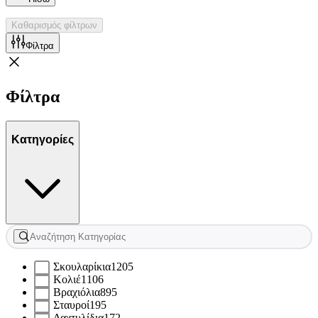
Καθαρισμός φίλτρων
Φίλτρα
Φίλτρα
Κατηγορίες
Σκουλαρίκια
1205
Κολιέ
1106
Βραχιόλια
895
Σταυροί
195
Δαχτυλίδια
172