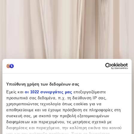
Είδος
:
Καπιτονέ
Αμάνικα
:
Όχι
Μοντγκόμερι
:
Όχι
Διπλής Όψης
:
Όχι
Υπεύθυνη χρήση των δεδομένων σας
με Επένδυση
:
Εμείς και
οι 1022 συνεργάτες μας
επεξεργαζόμαστε
Όχι
προσωπικά σας δεδομένα, π.χ. τη διεύθυνση IP σας,
χρησιμοποιώντας τεχνολογία όπως cookies για να
με Κουκούλα
:
αποθηκεύουμε και να έχουμε πρόσβαση σε πληροφορίες στη
Ναι
συσκευή σας, με σκοπό την προβολή εξατομικευμένων
διαφημίσεων και περιεχομένου, τις μετρήσεις σχετικά με
Σκι/Χιόνι
:
διαφημίσεις και περιεχόμενο, την καλύτερη εικόνα του κοινού
μας και την ανάπτυξη προϊόντων. Έχετε τη δυνατότητα