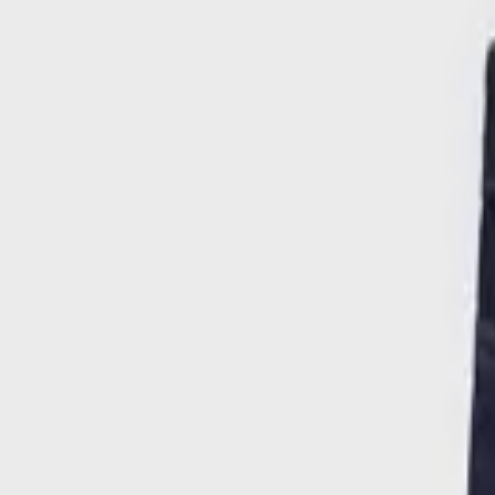
Από
Karakikes
Περιγραφή
Χαρακτηριστικά
Από
€
14
00
Προσθήκη στο καλάθι
Μόδα
/
Παιδική & Βρεφική Μόδα
/
Παιδικά & Βρεφικά Ρούχα