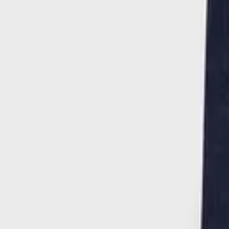
Μέγεθος
:
Οδηγός μεγεθών
Mayoral