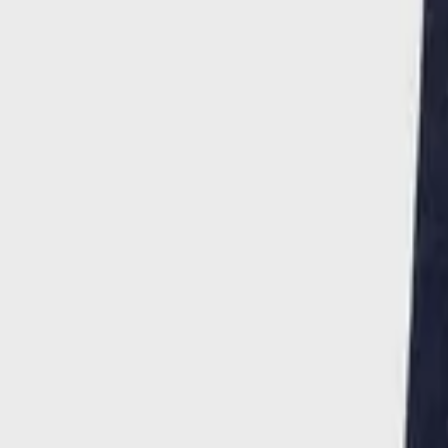
/
Παιδικά Παντελόνια
Παιδικό Παντελόνι Τζιν Σκούρο
ΚΩΔΙΚΟΣ SKU
:
SF-108342670
Αγαπημένα
Σύγκρινέ το
Μοιράσου το
Δες περισσότερες
Από
€
14
00
Χρώμα
:
Eclipse Elixir