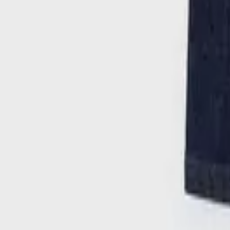
Παράδοση 4-9 ημέρες
Πίσω
Βάλε τον ΤΚ σου