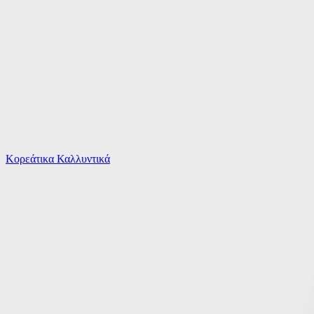
Το καλάθι είναι άδειο
Όλες οι κατηγορίες
Κορεάτικα Καλλυντικά
Ψάχνεις για δροσιά;
Παιδικό Παντελόνι Τζιν Σκούρο Τζιν