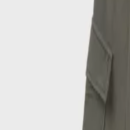
/
Παιδικά Σετ Ρούχων
Παιδικό Σετ με Φούστα Χειμερ
ΚΩΔΙΚΟΣ SKU
:
SF-107802984
Αγαπημένα
Σύγκρινέ το
Μοιράσου το
Δες περισσότερες
Από
€
21
50
Χρώμα
:
Χακί
SOLD OUT