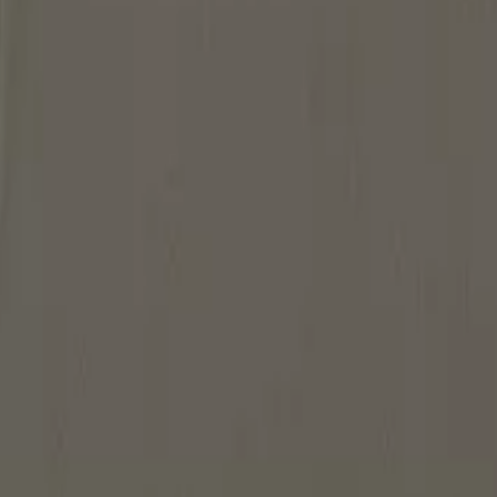
ινό 2τμχ Παραλλαγή