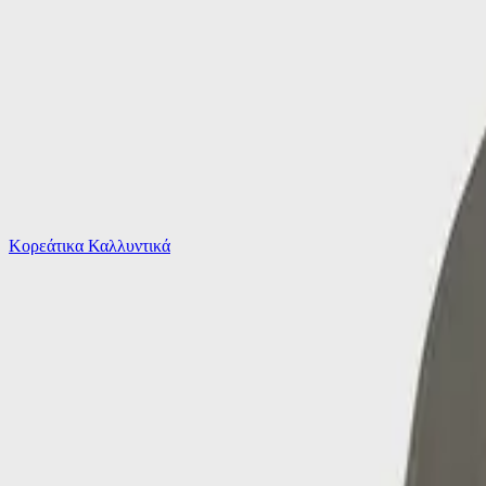
Το καλάθι είναι άδειο
Όλες οι κατηγορίες
Κορεάτικα Καλλυντικά
Ψάχνεις για δροσιά;
Παιδικό Σετ με Φούστα Χειμερινό 2τμχ Παραλλαγ...