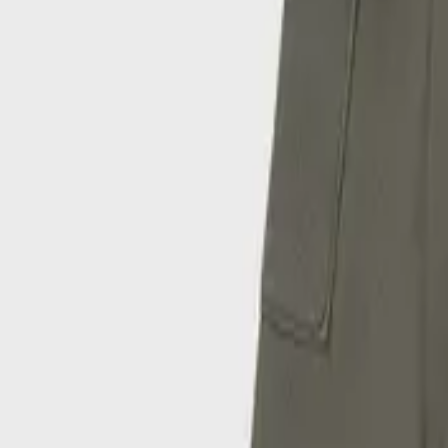
SOLD OUT
Μέγεθος
:
Οδηγός μεγεθών
Mayoral