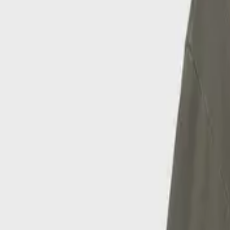
Από
Karakikes
Περιγραφή
Χαρακτηριστικά
Από
€
21
50
Προσθήκη στο καλάθι
Μόδα
/
Παιδική & Βρεφική Μόδα
/
Παιδικά & Βρεφικά Ρούχα