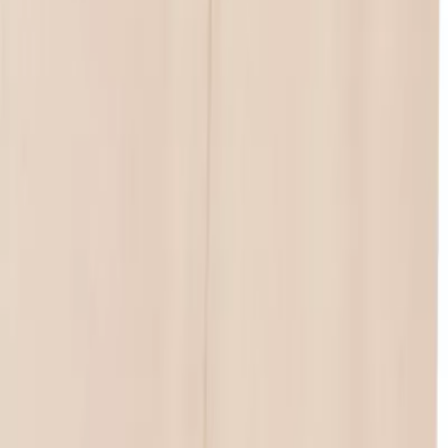
Εποχή
:
Καλοκαιρινό
Φύλο
:
Κορίτσι
Τύπος
:
με Κολάν
Δες όλα τα χαρακτηριστικά
Περιγραφή
Με λίγα λόγια...
Απαλή αίσθηση και φρέσκο στυλ συνοδεύουν αυτό το παιδικό σετ
σε απόχρωση λευκού και μπεζ, ιδανικό για τις ζεστές μέρες του
καλοκαιριού. Η επιλογή του κολάν προσφέρει άνεση και ελευθερία
κινήσεων, επιτρέποντας στα παιδιά να παίζουν και να κινούνται
ξέγνοιαστα. Ιδιαίτερα δροσερό, με μοντέρνο σχεδιασμό που
ταιριάζει εύκολα σε κάθε παιδική γκαρνταρόμπα, το σετ αυτό
αποτελεί εξαιρετική επιλογή για καθημερινές δραστηριότητες,
βόλτες και παιχνίδι στη φύση. Η ποιότητα των υφασμάτων
διασφαλίζει αντοχή στη συχνή χρήση με παράλληλη φροντίδα για
το ευαίσθητο δέρμα των παιδιών.