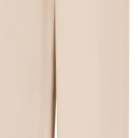
ΕΞΥΠΗΡΕΤΗΣΗ ΠΕΛΑΤΩΝ
Παρακολούθηση Παραγγελίας
Συχνές ερωτήσεις
Επικοινωνία
ΥΠΗΡΕΣΙΕΣ