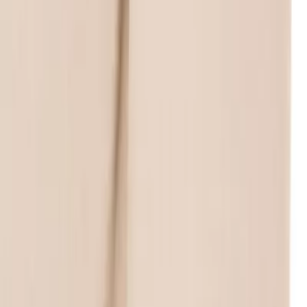
Αξιολογήσεις
Προς το παρόν δεν υπάρχουν άλλες αξιολογήσεις. Όταν
προστεθούν, θα εμφανιστούν εδώ.
Πώς υπολογίζεται η βαθμολογία
Η τελική βαθμολογία βασίζεται αποκλειστικά σε κριτικές χρηστών
που έχουν πραγματοποιήσει αγορά μέσω SHOPFLIX ή έχουν
επιβεβαιώσει την αγορά τους.
Γράψου στο Νewsletter μας για νέα & προσφορές!
Εγγραφή
Πατώντας «Εγγραφή» αποδέχεσαι τους
όρους χρήσης
ΕΤΑΙΡΕΙΑ