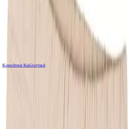
Το καλάθι είναι άδειο
Όλες οι κατηγορίες
Κορεάτικα Καλλυντικά
Ψάχνεις για δροσιά;
Παιδικό Σετ με Κολάν Καλοκαιρινό 2τμχ Λευκό-Μ...