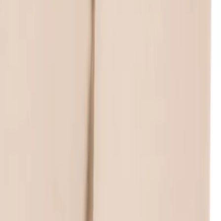
2
τμχ
Φύλο
:
Κορίτσι
Χρώμα
:
Λευκό
Έξτρα Χαρακτηριστικά
Εποχή
:
Καλοκαιρινό
Κοστούμι
:
Όχι
Τύπος
:
με Κολάν