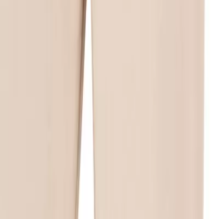
SHOPFLIX max
SHOPFLIX tickets
SHOPFLIX ΜΕ ΤΗ ΜΙΑ
Clever Point
BOX NOW Lockers
Γίνε συνεργάτης!
Άνοιξε τώρα το δικό σου κατάστημα SHOPFLIX και αύξησε τις
πωλήσεις σου.
ΕΤΑΙΡΕΙΑ
Σχετικά με εμάς
Ευκαιρίες καριέρας
Συνεργαζόμενα καταστήματα
SHOPFLIX B2B
SHOPFLIX app
Γίνε συνεργάτης!
Άνοιξε τώρα το δικό σου κατάστημα SHOPFLIX και αύξησε τις