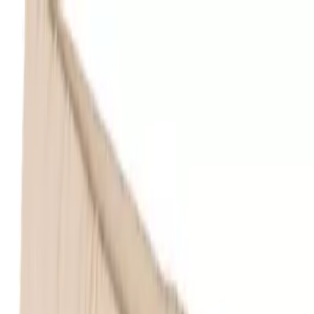
Μετάβαση στο περιεχόμενο
Μετάβαση στο κυρίως μενού
Όλες οι κατηγορίες
Πίσω
Καλάθι αγορών
Αφαίρεση όλων