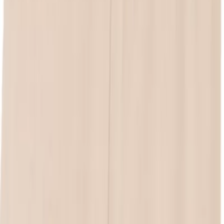
Μέγεθος
:
Οδηγός μεγεθών
Joyce