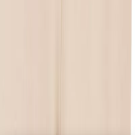
Περιγραφή
+
Περιγραφή
Με λίγα λόγια...
Απαλή αίσθηση και φρέσκο στυλ συνοδεύουν αυτό το παιδικό σετ
σε απόχρωση λευκού και μπεζ, ιδανικό για τις ζεστές μέρες του
καλοκαιριού. Η επιλογή του κολάν προσφέρει άνεση και ελευθερία
κινήσεων, επιτρέποντας στα παιδιά να παίζουν και να κινούνται
ξέγνοιαστα. Ιδιαίτερα δροσερό, με μοντέρνο σχεδιασμό που
ταιριάζει εύκολα σε κάθε παιδική γκαρνταρόμπα, το σετ αυτό
αποτελεί εξαιρετική επιλογή για καθημερινές δραστηριότητες,
βόλτες και παιχνίδι στη φύση. Η ποιότητα των υφασμάτων
διασφαλίζει αντοχή στη συχνή χρήση με παράλληλη φροντίδα για
το ευαίσθητο δέρμα των παιδιών.
Χαρακτηριστικά
Κατασκευαστής
: