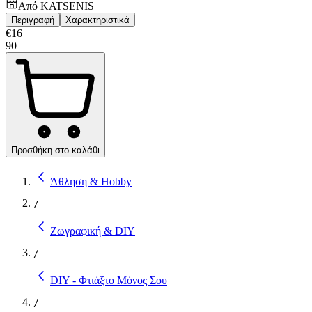
Από
KATSENIS
Περιγραφή
Χαρακτηριστικά
€
16
90
Προσθήκη στο καλάθι
Άθληση & Hobby
/
Ζωγραφική & DIY
/
DIY - Φτιάξτο Μόνος Σου
/