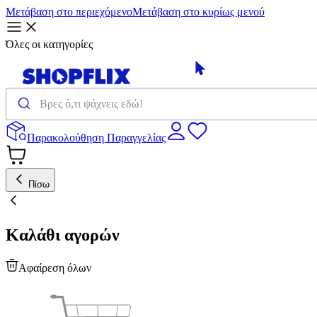
Μετάβαση στο περιεχόμενο
Μετάβαση στο κυρίως μενού
Όλες οι κατηγορίες
Παρακολούθηση Παραγγελίας
Πίσω
Καλάθι αγορών
Αφαίρεση όλων