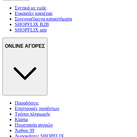
Σχετικά με εμάς
Ευκαιρίες καριέρας
Συνεργαζόμενα καταστήματα
SHOPFLIX B2B
SHOPFLIX app
ONLINE ΑΓΟΡΕΣ
Παραδόσεις
Επιστροφές προϊόντων
Τρόποι πληρωμής
Klarna
Προστασία αγορών
Άρθρο 39
Δωροκάρτες SHOPFLIX