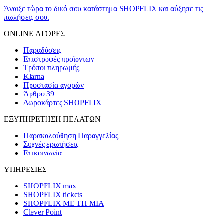
Άνοιξε τώρα το δικό σου κατάστημα SHOPFLIX και αύξησε τις
πωλήσεις σου.
ONLINE ΑΓΟΡΕΣ
Παραδόσεις
Επιστροφές προϊόντων
Τρόποι πληρωμής
Klarna
Προστασία αγορών
Άρθρο 39
Δωροκάρτες SHOPFLIX
ΕΞΥΠΗΡΕΤΗΣΗ ΠΕΛΑΤΩΝ
Παρακολούθηση Παραγγελίας
Συχνές ερωτήσεις
Επικοινωνία
ΥΠΗΡΕΣΙΕΣ
SHOPFLIX max
SHOPFLIX tickets
SHOPFLIX ΜΕ ΤΗ ΜΙΑ
Clever Point