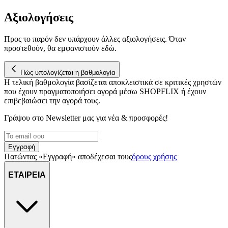
μας επεξεργαζόμαστε προσωπικά σας δεδομένα, π.χ. τη
Αξιολογήσεις
διεύθυνση IP σας, χρησιμοποιώντας τεχνολογία όπως cookies
για να αποθηκεύουμε και να έχουμε πρόσβαση σε πληροφορίες
στη συσκευή σας, με σκοπό την προβολή εξατομικευμένων
Προς το παρόν δεν υπάρχουν άλλες αξιολογήσεις. Όταν
διαφημίσεων και περιεχομένου, τις μετρήσεις σχετικά με
προστεθούν, θα εμφανιστούν εδώ.
διαφημίσεις και περιεχόμενο, την καλύτερη εικόνα του κοινού
μας και την ανάπτυξη προϊόντων. Επίσης, κοινοποιούμε
Πώς υπολογίζεται η βαθμολογία
πληροφορίες σχετικά με την από μέρους σας χρήση της
Η τελική βαθμολογία βασίζεται αποκλειστικά σε κριτικές χρηστών
τοποθεσίας μας στους συνεργάτες μέσων κοινωνικής
που έχουν πραγματοποιήσει αγορά μέσω SHOPFLIX ή έχουν
δικτύωσης, διαφημίσεων και ανάλυσης.
επιβεβαιώσει την αγορά τους.
Γράψου στο Νewsletter μας για νέα & προσφορές!
Εγγραφή
Πατώντας «Εγγραφή» αποδέχεσαι τους
όρους χρήσης
ΕΤΑΙΡΕΙΑ