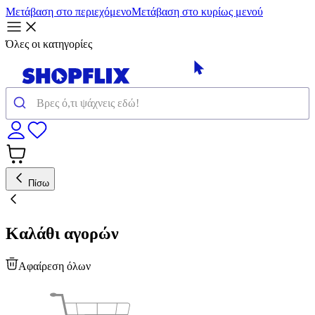
Μετάβαση στο περιεχόμενο
Μετάβαση στο κυρίως μενού
Όλες οι κατηγορίες
Πίσω
Καλάθι αγορών
Αφαίρεση όλων