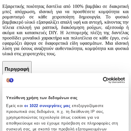
Εξαιρετικής ποιότητας δαντέλα από 100% βαμβάκι σε διακριτική
μπεζ απόχρωση, ιδανική για να προσθέσετε κομψότητα και
ρομαντισμό σε κάθε χειροποίητη δημιουργία. Το φυσικό
βαμβακερό υλικό εξασφαλίζει απαλή υφή και αντοχή, κάνοντας την
τέλεια επιλογή για ραπτική, διακόσμηση ρούχων, αξεσουάρ ή
ακόμα και κατασκευές DIY. Η λεπτομερής πλέξη της δαντέλας
προσδίδει μοναδικό χαρακτήρα και πολυτέλεια σε κάθε έργο, ενώ
εφαρμόζει άψογα σε διαφορετικά είδη υφασμάτων. Μια ιδανική
λύση για όσους αναζητούν αυθεντικότητα, κομψότητα και φυσικά
υλικά στις χειροτεχνίες τους.
Περιγραφή
+
Περιγραφή
Υπεύθυνη χρήση των δεδομένων σας
Με λίγα λόγια...
Εμείς και
οι 1022 συνεργάτες μας
επεξεργαζόμαστε
προσωπικά σας δεδομένα, π.χ. τη διεύθυνση IP σας,
Εξαιρετικής ποιότητας δαντέλα από 100% βαμβάκι σε διακριτική
χρησιμοποιώντας τεχνολογία όπως cookies για να
μπεζ απόχρωση, ιδανική για να προσθέσετε κομψότητα και
αποθηκεύουμε και να έχουμε πρόσβαση σε πληροφορίες στη
ρομαντισμό σε κάθε χειροποίητη δημιουργία. Το φυσικό
συσκευή σας, με σκοπό την προβολή εξατομικευμένων