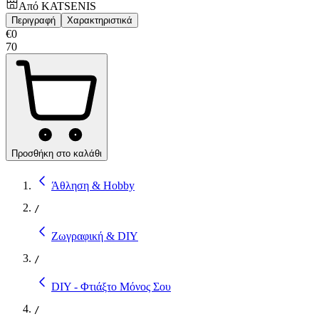
Από
KATSENIS
Περιγραφή
Χαρακτηριστικά
€
0
70
Προσθήκη στο καλάθι
Άθληση & Hobby
/
Ζωγραφική & DIY
/
DIY - Φτιάξτο Μόνος Σου
/