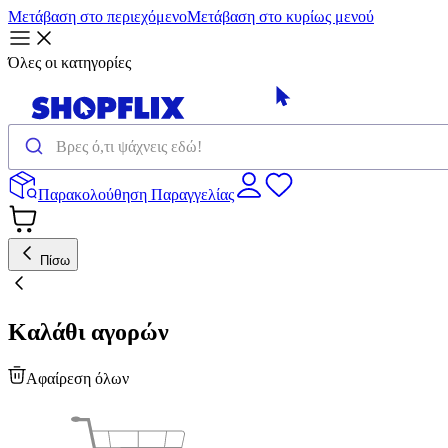
Μετάβαση στο περιεχόμενο
Μετάβαση στο κυρίως μενού
Όλες οι κατηγορίες
Παρακολούθηση Παραγγελίας
Πίσω
Καλάθι αγορών
Αφαίρεση όλων