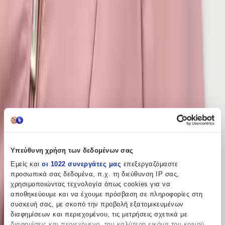
Κορίτσι
Είδος
:
Casual
Αμάνικα
:
Όχι
Μοντγκόμερι
:
Όχι
Διπλής Όψης
:
Όχι
Υπεύθυνη χρήση των δεδομένων σας
με Επένδυση
:
Εμείς και
οι 1022 συνεργάτες μας
επεξεργαζόμαστε
προσωπικά σας δεδομένα, π.χ. τη διεύθυνση IP σας,
Όχι
χρησιμοποιώντας τεχνολογία όπως cookies για να
αποθηκεύουμε και να έχουμε πρόσβαση σε πληροφορίες στη
με Κουκούλα
:
συσκευή σας, με σκοπό την προβολή εξατομικευμένων
Ναι
διαφημίσεων και περιεχομένου, τις μετρήσεις σχετικά με
διαφημίσεις και περιεχόμενο, την καλύτερη εικόνα του κοινού