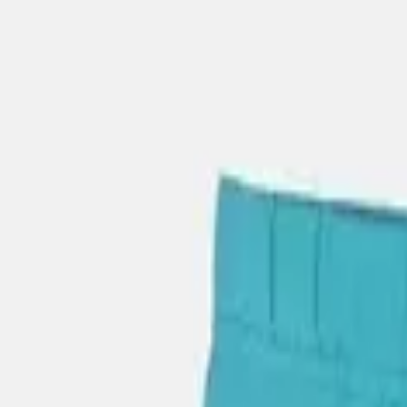
Περιγραφή
Χαρακτηριστικά
Μόδα
/
Παιδική & Βρεφική Μόδα
/
Παιδικά & Βρεφικά Ρούχα
/
Παιδικά Σετ Ρούχων
Joyce Παιδικό Καλοκαιρινό Σε
ΚΩΔΙΚΟΣ SKU
:
SF-106474012
Αγαπημένα
Σύγκρινέ το