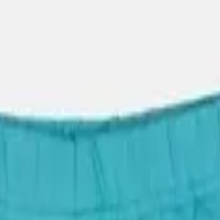
τ 2τμχ με Φούστα Τυρκουάζ