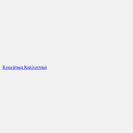
Το καλάθι είναι άδειο
Όλες οι κατηγορίες
Κορεάτικα Καλλυντικά
Ψάχνεις για δροσιά;
Joyce Παιδικό Καλοκαιρινό Σετ 2τμχ με Φούστα...