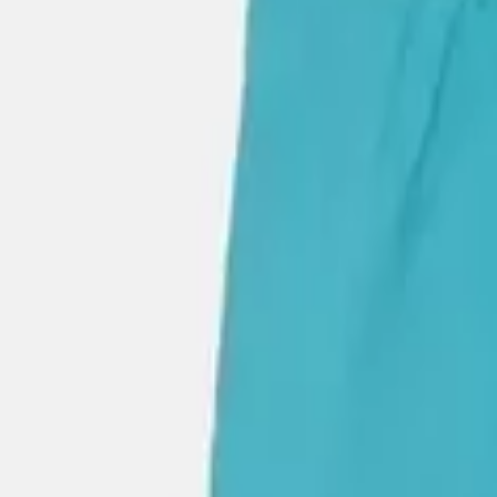
Μοιράσου το
Αυτό το χρώμα δεν είναι διαθέσιμο
Χρώμα
:
Μπλε
SOLD OUT
SOLD OUT