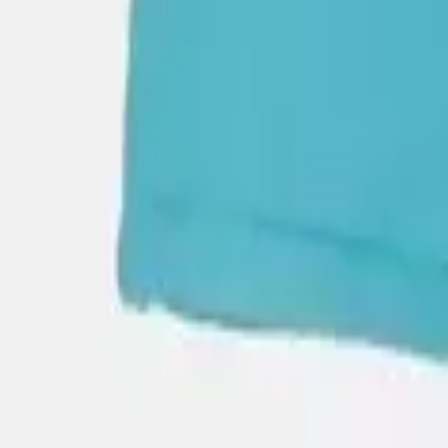
Γίνε μέλος στο SHOPFLIX max για δωρεάν μεταφορικά για 1 χρόνο
Ισχύουν όροι & προϋποθέσεις.
ΚΩΔΙΚΟΣ SKU
:
SF-106474012
Χρώμα
:
Μπλε
Κατασκευαστής
:
Joyce
Κωδικός
:
2413163
Εποχή
:
Καλοκαιρινό
Φύλο
:
Κορίτσι