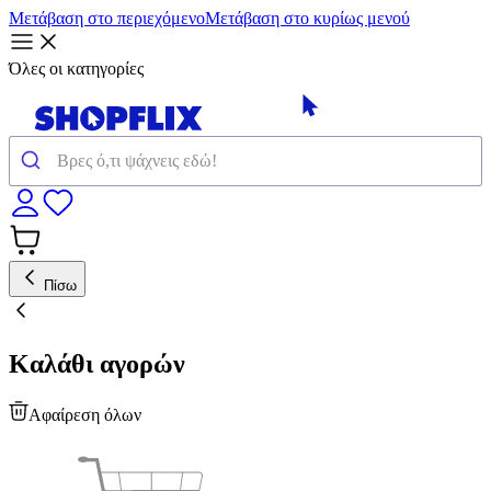
Μετάβαση στο περιεχόμενο
Μετάβαση στο κυρίως μενού
Όλες οι κατηγορίες
Πίσω
Καλάθι αγορών
Αφαίρεση όλων