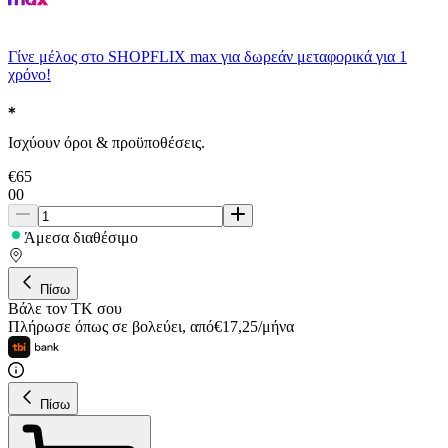
Γίνε μέλος στο SHOPFLIX max για δωρεάν μεταφορικά για 1
χρόνο!
Ισχύουν όροι & προϋποθέσεις.
€
65
00
Άμεσα διαθέσιμο
Πίσω
Βάλε τον ΤΚ σου
Πλήρωσε όπως σε βολεύει
,
από
€
17,25
/
μήνα
Πίσω