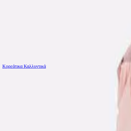
Το καλάθι είναι άδειο
Όλες οι κατηγορίες
Κορεάτικα Καλλυντικά
Ψάχνεις για δροσιά;
Mayoral Παιδικό Παντελόνι NUDE