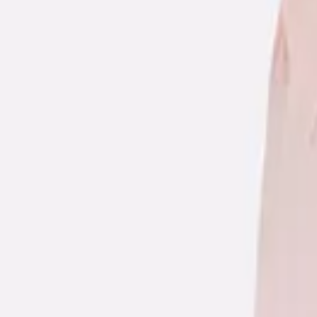
Περιγραφή
Χαρακτηριστικά
Μόδα
/
Παιδική & Βρεφική Μόδα
/
Παιδικά & Βρεφικά Ρούχα
/
Παιδικά Παντελόνια
Mayoral Παιδικό Παντελόνι N
ΚΩΔΙΚΟΣ SKU
:
SF-106110594
Αγαπημένα
Σύγκρινέ το