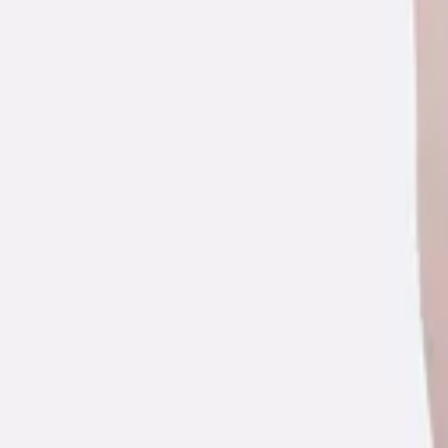
Γίνε μέλος στο SHOPFLIX max για δωρεάν μεταφορικά για 1 χρόνο
Ισχύουν όροι & προϋποθέσεις.
ΚΩΔΙΚΟΣ SKU
:
SF-106110594
Χρώμα
:
Ροζ
Κατασκευαστής
:
Mayoral
Κωδικός
:
26-06520-011
Τύπος
:
Παντελόνια
Δες όλα τα χαρακτηριστικά