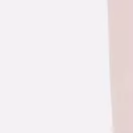
Μέγεθος
:
Οδηγός μεγεθών
Mayoral