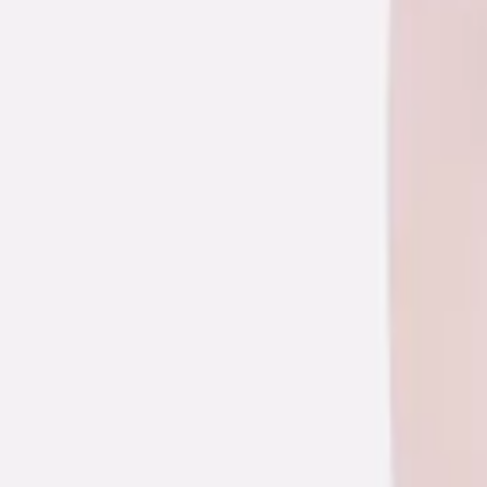
Μοιράσου το
Αυτό το χρώμα δεν είναι διαθέσιμο
Χρώμα
:
Ροζ
SOLD OUT
SOLD OUT