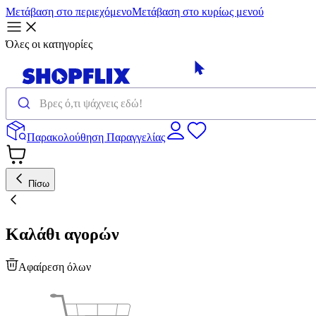
Μετάβαση στο περιεχόμενο
Μετάβαση στο κυρίως μενού
Όλες οι κατηγορίες
Παρακολούθηση Παραγγελίας
Πίσω
Καλάθι αγορών
Αφαίρεση όλων