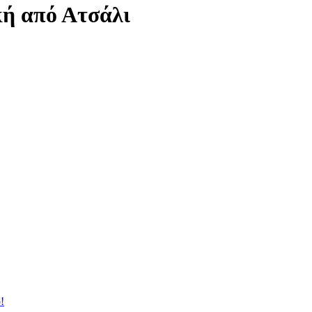
κή από Ατσάλι
!