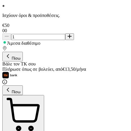
Ισχύουν όροι & προϋποθέσεις.
€
50
00
Άμεσα διαθέσιμο
Πίσω
Βάλε τον ΤΚ σου
Πλήρωσε όπως σε βολεύει
,
από
€
13,50
/
μήνα
Πίσω