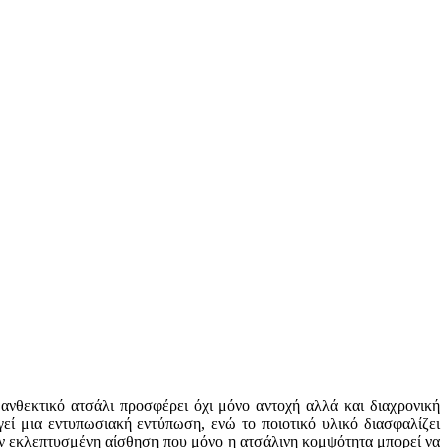
νθεκτικό ατσάλι προσφέρει όχι μόνο αντοχή αλλά και διαχρονική
εί μια εντυπωσιακή εντύπωση, ενώ το ποιοτικό υλικό διασφαλίζει
ην εκλεπτυσμένη αίσθηση που μόνο η ατσάλινη κομψότητα μπορεί να