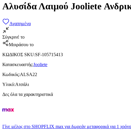
Αλυσίδα Λαιμού Jooliete Ανδρι
Αγαπημένα
Σύγκρινέ το
Μοιράσου το
ΚΩΔΙΚΟΣ SKU
:
SF-105715413
Κατασκευαστής
:
Jooliete
Κωδικός
:
ALSA22
Υλικό
:
Ατσάλι
Δες όλα τα χαρακτηριστικά
Γίνε μέλος στο SHOPFLIX max για δωρεάν μεταφορικά για 1 χρόνο