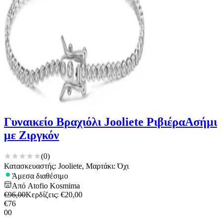
Γυναικείο Βραχιόλι Jooliete ΡιβιέραΑσήμι
με Ζιργκόν
(
0
)
Κατασκευαστής: Jooliete, Μαρτάκι: Όχι
Άμεσα διαθέσιμο
Από
Atofio Kosmima
€
96,00
Κερδίζεις
: €
20,00
€
76
00