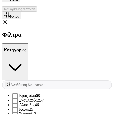
Καθαρισμός φίλτρων
Φίλτρα
Φίλτρα
Κατηγορίες
Βραχιόλια
68
Σκουλαρίκια
67
Αλυσίδες
46
Κολιέ
25
Σταυροί
12