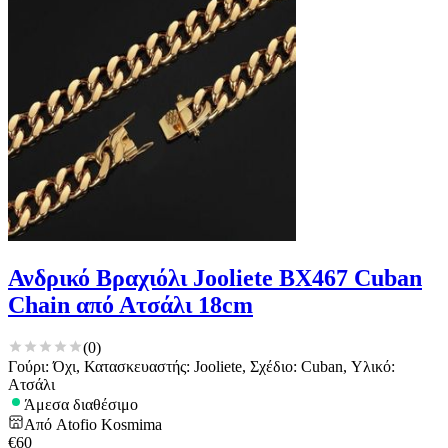
Ανδρικό Βραχιόλι Jooliete BX467 Cuban
Chain από Ατσάλι 18cm
(
0
)
Γούρι: Όχι, Κατασκευαστής: Jooliete, Σχέδιο: Cuban, Υλικό:
Ατσάλι
Άμεσα διαθέσιμο
Από
Atofio Kosmima
€
60