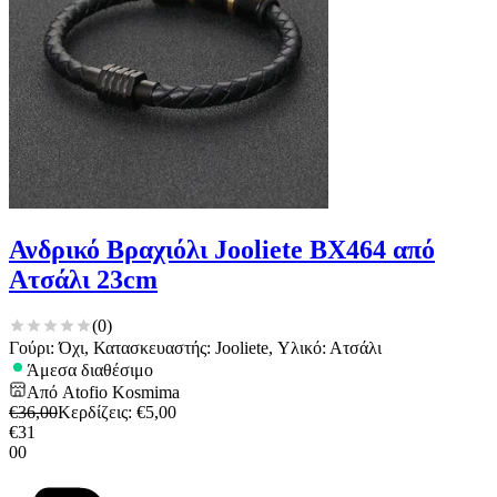
Ανδρικό Βραχιόλι Jooliete BX464 από
Ατσάλι 23cm
(
0
)
Γούρι: Όχι, Κατασκευαστής: Jooliete, Υλικό: Ατσάλι
Άμεσα διαθέσιμο
Από
Atofio Kosmima
€
36,00
Κερδίζεις
: €
5,00
€
31
00