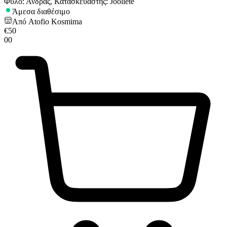
Φύλο: Άνδρας, Κατασκευαστής: Jooliete
Άμεσα διαθέσιμο
Από
Atofio Kosmima
€
50
00