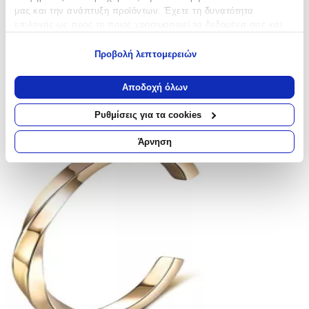
μας και την ανάπτυξη προϊόντων. Έχετε τη δυνατότητα
επιλογής ως προς το ποιος χρησιμοποιεί τα δεδομένα σας και
για ποιους σκοπούς.
Προβολή λεπτομερειών
Εάν μας επιτρέπετε, θα θέλαμε επίσης:
Να συλλέξουμε πληροφορίες σχετικά με τη γεωγραφική
Αποδοχή όλων
σας τοποθεσία, οι οποίες μπορεί να είναι ακριβείς σε
απόσταση μερικών μέτρων
Ρυθμίσεις για τα cookies
Να αναγνωρίσουμε τη συσκευή σας σαρώνοντας ενεργά
για συγκεκριμένα χαρακτηριστικά (δακτυλικό αποτύπωμα)
Άρνηση
Μάθετε περισσότερα σχετικά με τον τρόπο επεξεργασίας των
προσωπικών σας δεδομένων και καθορίστε τις προτιμήσεις σας
στην
ενότητα “Λεπτομέρειες”
. Μπορείτε να αλλάξετε ή να
ανακαλέσετε τη συγκατάθεσή σας ανά πάσα στιγμή από τη
Δήλωση Cookies.
Χρησιμοποιούμε cookies ώστε η τοποθεσία μας να λειτουργεί
σωστά, να εξατομικεύουμε περιεχόμενο και διαφημίσεις, να
παρέχουμε λειτουργίες μέσων κοινωνικής δικτύωσης και να
αναλύουμε την κυκλοφορία μας. Εμείς και οι 1022 συνεργάτες
μας επεξεργαζόμαστε προσωπικά σας δεδομένα, π.χ. τη
διεύθυνση IP σας, χρησιμοποιώντας τεχνολογία όπως cookies