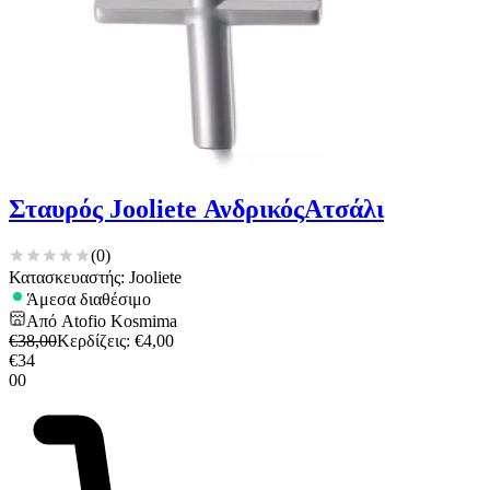
Σταυρός Jooliete ΑνδρικόςΑτσάλι
(
0
)
Κατασκευαστής: Jooliete
Άμεσα διαθέσιμο
Από
Atofio Kosmima
€
38,00
Κερδίζεις
: €
4,00
€
34
00