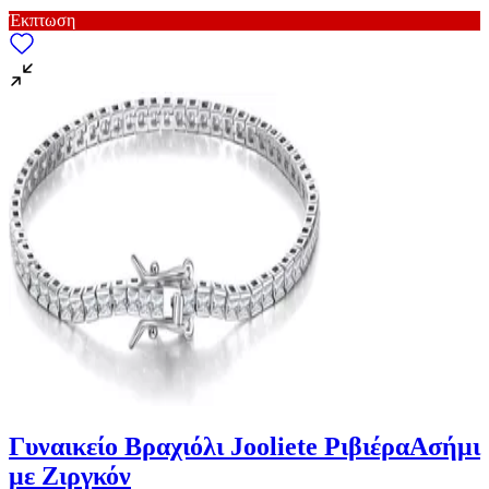
Έκπτωση
Γυναικείο Βραχιόλι Jooliete ΡιβιέραΑσήμι
με Ζιργκόν