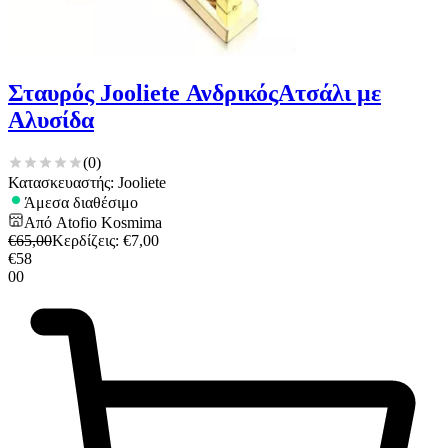
Σταυρός Jooliete ΑνδρικόςΑτσάλι με
Αλυσίδα
(
0
)
Κατασκευαστής: Jooliete
Άμεσα διαθέσιμο
Από
Atofio Kosmima
€
65,00
Κερδίζεις
: €
7,00
€
58
00