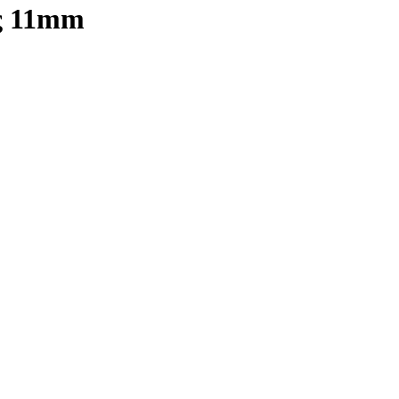
υς 11mm