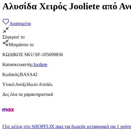
Αλυσίδα Χειρός Jooliete από 
Αγαπημένα
Σύγκρινέ το
Μοιράσου το
ΚΩΔΙΚΟΣ SKU
:
SF-105699836
Κατασκευαστής
:
Jooliete
Κωδικός
:
BASA42
Υλικό
:
Ανοξείδωτο Ατσάλι
Δες όλα τα χαρακτηριστικά
Γίνε μέλος στο SHOPFLIX max για δωρεάν μεταφορικά για 1 χρόνο