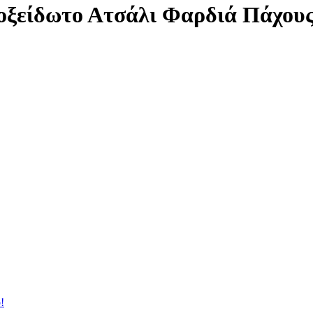
Ανοξείδωτο Ατσάλι Φαρδιά Πάχο
!