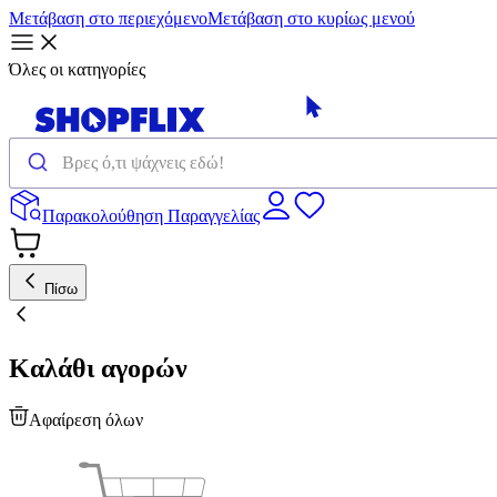
Μετάβαση στο περιεχόμενο
Μετάβαση στο κυρίως μενού
Όλες οι κατηγορίες
Παρακολούθηση Παραγγελίας
Πίσω
Καλάθι αγορών
Αφαίρεση όλων