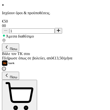
Ισχύουν όροι & προϋποθέσεις.
€
50
00
Άμεσα διαθέσιμο
Πίσω
Βάλε τον ΤΚ σου
Πλήρωσε όπως σε βολεύει
,
από
€
13,50
/
μήνα
Πίσω