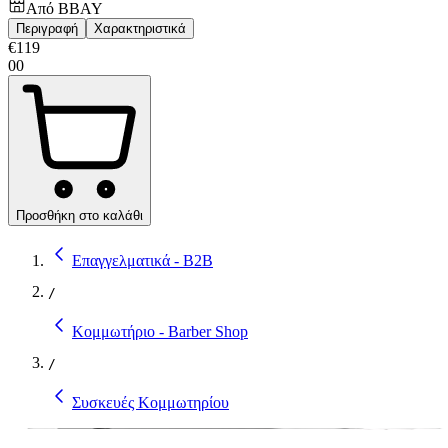
Από
BBAY
Περιγραφή
Χαρακτηριστικά
€
119
00
Προσθήκη στο καλάθι
Επαγγελματικά - B2B
/
Κομμωτήριο - Barber Shop
/
Συσκευές Κομμωτηρίου