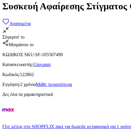
Συσκευή Αφαίρεσης Στίγματος
Αγαπημένα
Σύγκρινέ το
Μοιράσου το
ΚΩΔΙΚΟΣ SKU
:
SF-105507490
Κατασκευαστής
:
Giovanni
Κωδικός
:
122862
Εγγύηση
:
2 χρόνια
Μάθε περισσότερα
Δες όλα τα χαρακτηριστικά
Γίνε μέλος στο SHOPFLIX max για δωρεάν μεταφορικά για 1 χρόνο