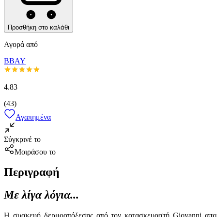
Προσθήκη στο καλάθι
Αγορά από
BBAY
4.83
(
43
)
Αγαπημένα
Σύγκρινέ το
Μοιράσου το
Περιγραφή
Με λίγα λόγια...
Η συσκευή δερμοαπόξεσης από τον κατασκευαστή Giovanni αποτελ