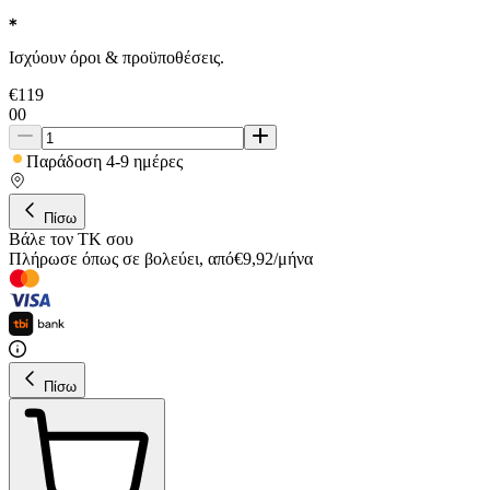
Ισχύουν όροι & προϋποθέσεις.
€
119
00
Παράδοση 4-9 ημέρες
Πίσω
Βάλε τον ΤΚ σου
Πλήρωσε όπως σε βολεύει
,
από
€
9,92
/
μήνα
Πίσω