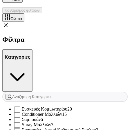
Καθαρισμός φίλτρων
Φίλτρα
Φίλτρα
Κατηγορίες
Συσκευές Κομμωτηρίου
20
Conditioner Μαλλιών
15
Σαμπουάν
6
Spray Μαλλιών
3
Σαμπουάν - Αφροί Καθαρισμού Σκύλου
3