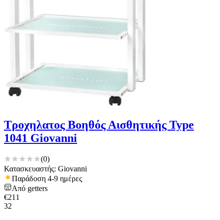
Τροχηλατος Βοηθός Αισθητικής Type
1041 Giovanni
(
0
)
Κατασκευαστής: Giovanni
Παράδοση 4-9 ημέρες
Από
getters
€
211
32