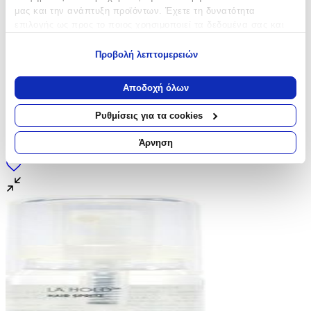
μας και την ανάπτυξη προϊόντων. Έχετε τη δυνατότητα
επιλογής ως προς το ποιος χρησιμοποιεί τα δεδομένα σας και
για ποιους σκοπούς.
Προβολή λεπτομερειών
Εάν μας επιτρέπετε, θα θέλαμε επίσης:
Να συλλέξουμε πληροφορίες σχετικά με τη γεωγραφική
Αποδοχή όλων
σας τοποθεσία, οι οποίες μπορεί να είναι ακριβείς σε
απόσταση μερικών μέτρων
Ρυθμίσεις για τα cookies
Να αναγνωρίσουμε τη συσκευή σας σαρώνοντας ενεργά
για συγκεκριμένα χαρακτηριστικά (δακτυλικό αποτύπωμα)
Άρνηση
Μάθετε περισσότερα σχετικά με τον τρόπο επεξεργασίας των
προσωπικών σας δεδομένων και καθορίστε τις προτιμήσεις σας
στην
ενότητα “Λεπτομέρειες”
. Μπορείτε να αλλάξετε ή να
ανακαλέσετε τη συγκατάθεσή σας ανά πάσα στιγμή από τη
Δήλωση Cookies.
Χρησιμοποιούμε cookies ώστε η τοποθεσία μας να λειτουργεί
σωστά, να εξατομικεύουμε περιεχόμενο και διαφημίσεις, να
παρέχουμε λειτουργίες μέσων κοινωνικής δικτύωσης και να
αναλύουμε την κυκλοφορία μας. Εμείς και οι 1022 συνεργάτες
μας επεξεργαζόμαστε προσωπικά σας δεδομένα, π.χ. τη
διεύθυνση IP σας, χρησιμοποιώντας τεχνολογία όπως cookies