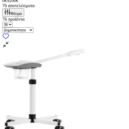
0€
9200€
76
αποτελέσματα
Φίλτρα
76
προϊόντα