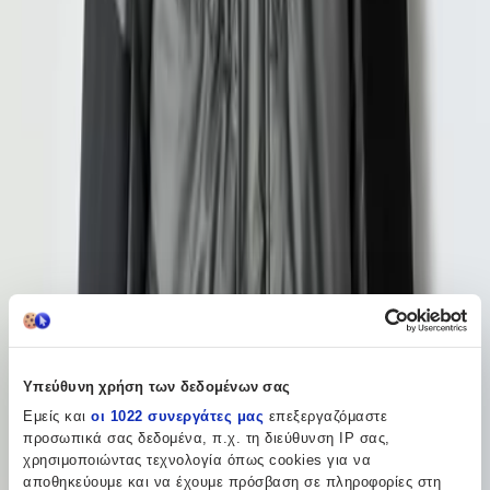
είναι η τέλεια επιλογή για τους μικρούς μας φίλους.
Χαρακτηριστικά
Φύλο
:
Αγόρι
Είδος
:
Casual
Αμάνικα
:
Όχι
Μοντγκόμερι
:
Όχι
Υπεύθυνη χρήση των δεδομένων σας
Διπλής Όψης
:
Εμείς και
οι 1022 συνεργάτες μας
επεξεργαζόμαστε
Όχι
προσωπικά σας δεδομένα, π.χ. τη διεύθυνση IP σας,
χρησιμοποιώντας τεχνολογία όπως cookies για να
με Επένδυση
:
αποθηκεύουμε και να έχουμε πρόσβαση σε πληροφορίες στη