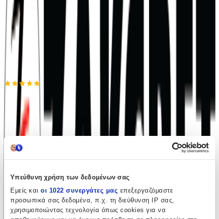
Προσθήκη στο καλάθι
Makis Store
5.00
(
2
)
Άμεσα διαθέσιμο
Βάλε τον ΤΚ σου για να μάθεις εκτιμώμενο κόστος και
ημερομηνία παράδοσης
Πίσω
Υπεύθυνη χρήση των δεδομένων σας
Εμείς και
οι 1022 συνεργάτες μας
επεξεργαζόμαστε
Διαθέσιμα μεγέθη:
προσωπικά σας δεδομένα, π.χ. τη διεύθυνση IP σας,
S
•
M
•
L
•
XL
•
2XL - XXL
χρησιμοποιώντας τεχνολογία όπως cookies για να
€
41