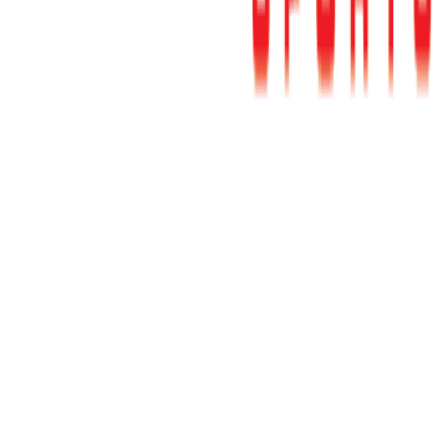
Σύντομα & Περιεκτικά...
Αυτό το EMERSON boardshorts μήκους 49cm συνδυάζει
κορυφαία λειτουργικότητα και άνεση. Είναι κατασκευασμένο
υπεύθυνα, από εξαιρετικά απαλό και ανθεκτικό πολυεστερικό
ύφασμα από ανακυκλωμένα μπουκάλια Repreve ®. Το φινίρισμα
γρήγορου στεγνώματος επιτρέπει στο σορτς σας να στεγνώνει
γρήγορα ανάμεσα στις δραστηριότητες. Διαθέτει μέση λάσο με
ρυθμιζόμενο κορδόνι, που θα σας επιτρέψει να προσαρμόσετε την
εφαρμογή σύμφωνα με τις προτιμήσεις σας, και μια πίσω τσέπη με
φερμουάρ. Σε ποικίλες εκδοχές μοτίβων, αλλά και του κινήματος
υπευθυνότητας προς τον πλανήτη μας, το μαγιό που θα επιλέξεις θα
σου φτιάχνει τη διάθεση όλο το καλοκαίρι.
Λεπτομέρειες Προϊόντος
Μοντέρνα εφαρμογή
Μέση λάσο με ρυθμιζόμενο κορδόνι
Καλυμμένη πίσω τσέπη με φερμουάρ
Διακοσμητικές ετικέτες EMERSON
Ύφασμα REPREVE ® - κατασκευασμένο από
ανακυκλωμένα μπουκάλια
Ύφασμα ελαστικό 4 κατευθύνσεων