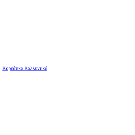
Το καλάθι είναι άδειο
Όλες οι κατηγορίες
Κορεάτικα Καλλυντικά
Ψάχνεις για δροσιά;
Emerson Ανδρικό Μαγιό Βερμούδα Μαύρο