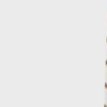
Γίνε μέλος στο SHOPFLIX max για δωρεάν μεταφορικά για 1 χρόνο
Ισχύουν όροι & προϋποθέσεις.
ΚΩΔΙΚΟΣ SKU
:
SF-105362840
Χρώμα
:
Μπεζ
Κατασκευαστής
:
Mayoral
Κωδικός
:
25-03559-041
Εποχή
:
Καλοκαιρινό
Φύλο
:
Κορίτσι