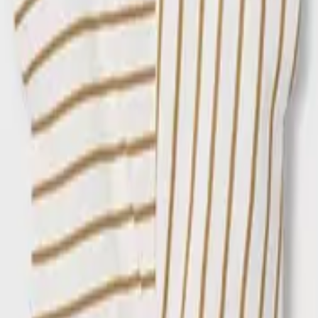
όνι Καλοκαιρινό 2τμχ Μπεζ - Κα