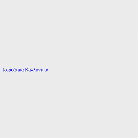
Το καλάθι είναι άδειο
Όλες οι κατηγορίες
Κορεάτικα Καλλυντικά
Ψάχνεις για δροσιά;
Mayoral Παιδικό Σετ με Παντελόνι Καλοκαιρινό...