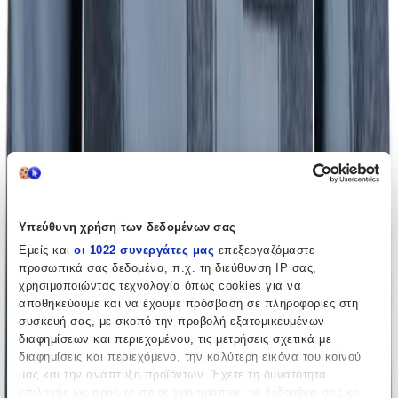
Κατασκευαστής
:
Jack & Jones
Βαμβακερά
:
Ναι
Μανίκι
:
Μακρυμάνικο
Μοτίβο
:
Υπεύθυνη χρήση των δεδομένων σας
Καρό
Εμείς και
οι 1022 συνεργάτες μας
επεξεργαζόμαστε
Υλικό
:
προσωπικά σας δεδομένα, π.χ. τη διεύθυνση IP σας,
χρησιμοποιώντας τεχνολογία όπως cookies για να
Φανελένια
αποθηκεύουμε και να έχουμε πρόσβαση σε πληροφορίες στη
Χρώμα
:
συσκευή σας, με σκοπό την προβολή εξατομικευμένων
διαφημίσεων και περιεχομένου, τις μετρήσεις σχετικά με
Navy Μπλε
διαφημίσεις και περιεχόμενο, την καλύτερη εικόνα του κοινού
μας και την ανάπτυξη προϊόντων. Έχετε τη δυνατότητα
Μάο
:
επιλογής ως προς το ποιος χρησιμοποιεί τα δεδομένα σας και