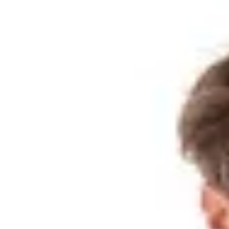
Μετάβαση στο περιεχόμενο
Μετάβαση στο κυρίως μενού
Όλες οι κατηγορίες
Παρακολούθηση Παραγγελίας
Πίσω
Καλάθι αγορών
Αφαίρεση όλων