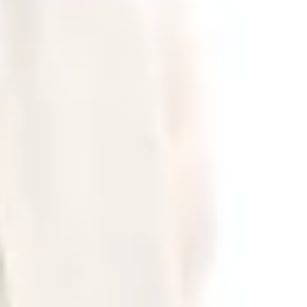
μή Μπεζ