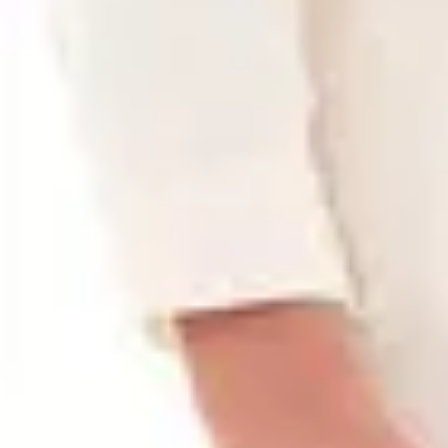
Μέγεθος
:
Οδηγός μεγεθών
Gabba