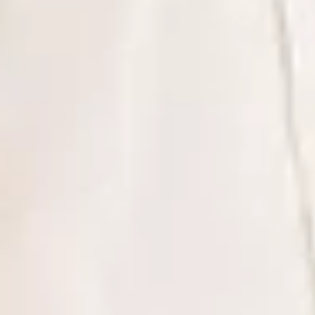
ό Πουκάμισο σε Κανονική Γραμ