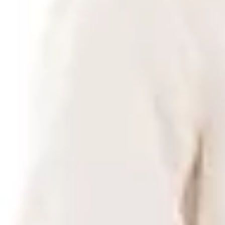
Από
Silenzio
Περιγραφή
Χαρακτηριστικά
Από
€
53
40
Προσθήκη στο καλάθι
Μόδα
/
Ανδρική Μόδα
/
Ανδρικά Ρούχα