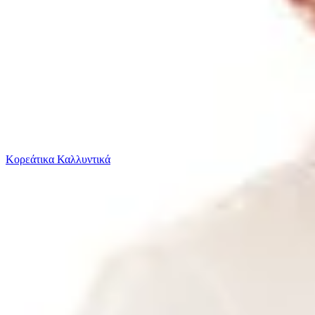
Το καλάθι είναι άδειο
Όλες οι κατηγορίες
Κορεάτικα Καλλυντικά
Ψάχνεις για δροσιά;
Gabba Μακρυμάνικo Βαμβακερό Πουκάμισο σε Κανο...