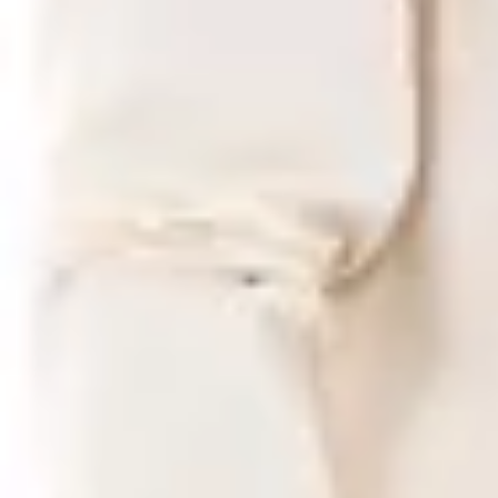
/
Ανδρικά Πουκάμισα
Gabba Μακρυμάνικo Βαμβακερ
ΚΩΔΙΚΟΣ SKU
:
SF-105230835
Αγαπημένα
Σύγκρινέ το
Μοιράσου το
Από
€
53
40
Χρώμα
:
Μπεζ