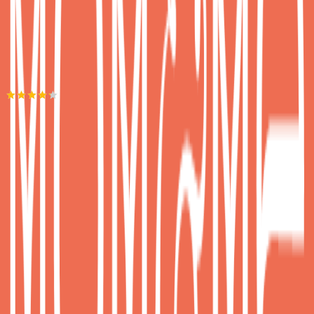
Προσθήκη στο καλάθι
Mom and Me
4.25
(
6
)
Άμεσα διαθέσιμο
Βάλε τον ΤΚ σου για να μάθεις εκτιμώμενο κόστος και
ημερομηνία παράδοσης
Πίσω
Διαθέσιμα μεγέθη:
M
•
L
•
XXL
€
25
00