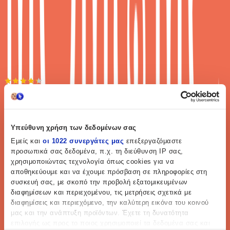
Προσθήκη στο καλάθι
Vips store
4.33
(
3
)
Παράδοση 2-3 ημέρες
Υπεύθυνη χρήση των δεδομένων σας
Εμείς και
οι 1022 συνεργάτες μας
επεξεργαζόμαστε
Βάλε τον ΤΚ σου για να μάθεις εκτιμώμενο κόστος και
προσωπικά σας δεδομένα, π.χ. τη διεύθυνση IP σας,
ημερομηνία παράδοσης
χρησιμοποιώντας τεχνολογία όπως cookies για να
αποθηκεύουμε και να έχουμε πρόσβαση σε πληροφορίες στη
Πίσω
συσκευή σας, με σκοπό την προβολή εξατομικευμένων
διαφημίσεων και περιεχομένου, τις μετρήσεις σχετικά με
Διαθέσιμα μεγέθη:
διαφημίσεις και περιεχόμενο, την καλύτερη εικόνα του κοινού
S
μας και την ανάπτυξη προϊόντων. Έχετε τη δυνατότητα
€
49
επιλογής ως προς το ποιος χρησιμοποιεί τα δεδομένα σας και
99