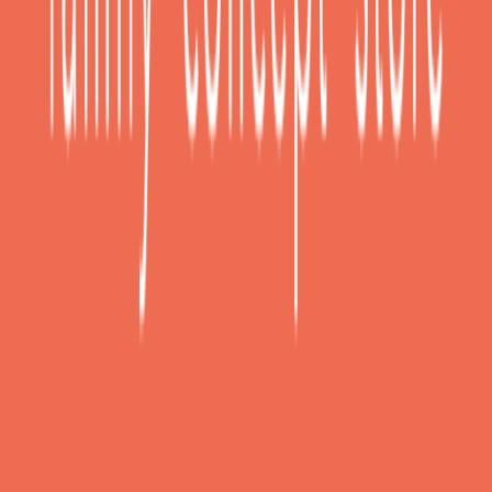
Πίσω
Τα πουκάμισα με
γιακά Μάο
ξεχωρίζουν για τον μίνιμαλ και
κομψό σχεδιασμό τους,
χωρίς πέτα
, που χαρίζει μοντέρνα
αισθητική.
Γραμμή
:
Κανονική Γραμμή
Overshirt
:
Όχι
Χαρακτηριστικά
+
Χαρακτηριστικά
Κατασκευαστής
: