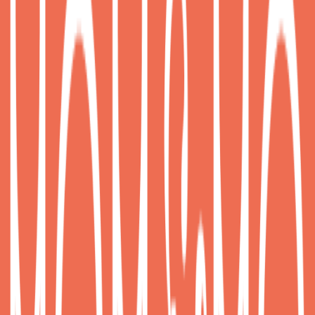
Προσθήκη στο καλάθι
ApparelStores
5.00
(
4
)
Παράδοση 2-3 ημέρες
Βάλε τον ΤΚ σου για να μάθεις εκτιμώμενο κόστος και
ημερομηνία παράδοσης
Πίσω
Διαθέσιμα μεγέθη:
SMALL - S
•
MEDIUM - M
€
25
00