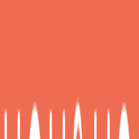
Καταστήματα
Shortcuts
5.00
(
1
)
Άμεσα διαθέσιμο
Βάλε τον ΤΚ σου για να μάθεις εκτιμώμενο κόστος και
ημερομηνία παράδοσης
Πίσω
Διαθέσιμα μεγέθη:
L
•
XL
€
24
94