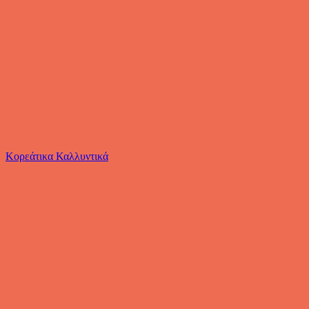
Το καλάθι είναι άδειο
Όλες οι κατηγορίες
Κορεάτικα Καλλυντικά
Ψάχνεις για δροσιά;
Selected Μακρυμάνικo Φανελένιο Πουκάμισο σε Κ...