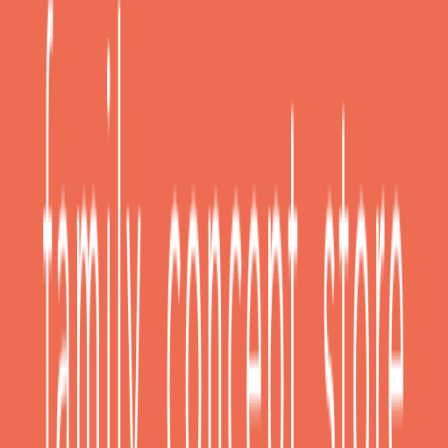
Κατασκευαστής
:
Selected
Βαμβακερά
:
Ναι
Μανίκι
:
Μακρυμάνικο
Μοτίβο
:
Καρό
Υλικό
:
Φανελένια
Χρώμα
:
Navy Μπλε
Μάο
:
Όχι