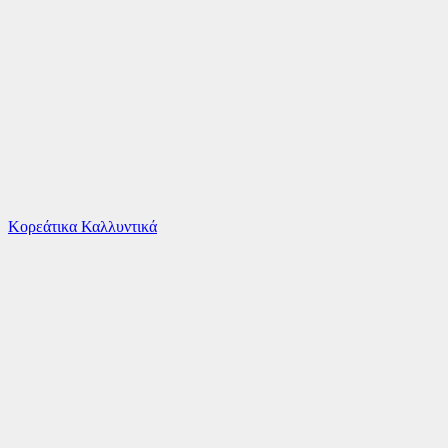
Το καλάθι είναι άδειο
Όλες οι κατηγορίες
Κορεάτικα Καλλυντικά
Ψάχνεις για δροσιά;
Funky Σετ Χειμερινό 3τμχ Σομόν