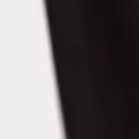
Γίνε μέλος στο SHOPFLIX max για δωρεάν μεταφορικά για 1 χρόνο
Ισχύουν όροι & προϋποθέσεις.
ΚΩΔΙΚΟΣ SKU
:
SF-105111255
Χρώμα
:
Ροζ
Κατασκευαστής
:
Funky
Κωδικός
:
124-995102-1
Εποχή
:
Χειμερινό
Φύλο
:
Κορίτσι