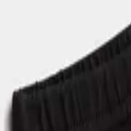
Μέγεθος
:
Οδηγός μεγεθών
Funky