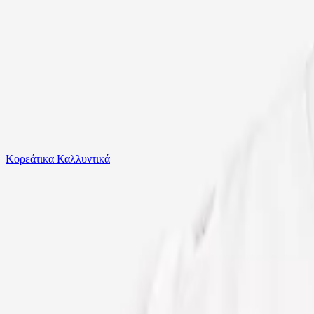
Το καλάθι είναι άδειο
Όλες οι κατηγορίες
Κορεάτικα Καλλυντικά
Ψάχνεις για δροσιά;
Funky Σετ Καλοκαιρινό 2τμχ Λευκό/μαύρο