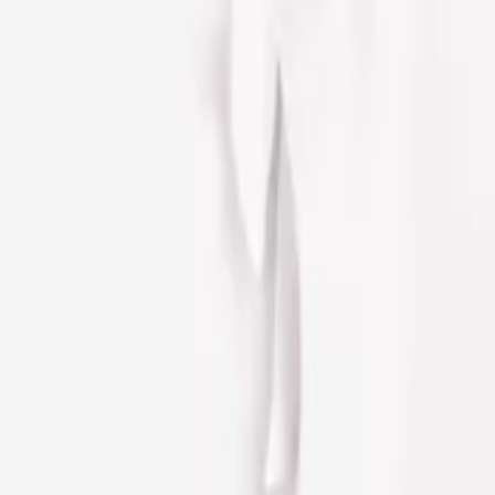
Περιγραφή
Χαρακτηριστικά
Μόδα
/
Παιδική & Βρεφική Μόδα
/
Παιδικά & Βρεφικά Ρούχα
/
Παιδικά Σετ Ρούχων
Funky Σετ Καλοκαιρινό 2τμχ Λ
ΚΩΔΙΚΟΣ SKU
:
SF-105079842
Αγαπημένα
Σύγκρινέ το