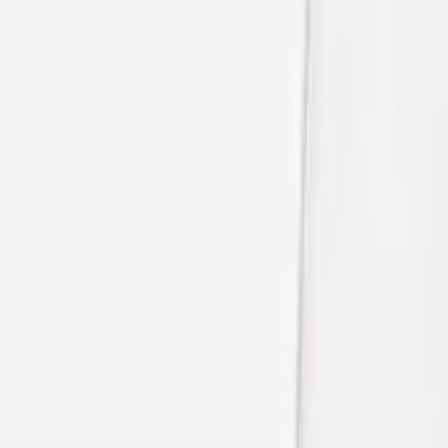
Μέγεθος
:
Οδηγός μεγεθών
Funky