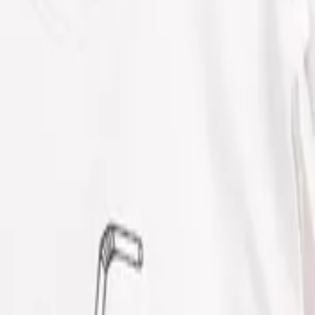
ευκό/μαύρο