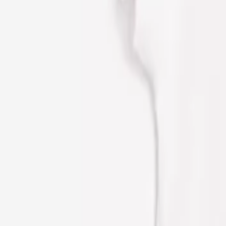
Μοιράσου το
Αυτό το χρώμα δεν είναι διαθέσιμο
Χρώμα
:
Λευκό
SOLD OUT
SOLD OUT