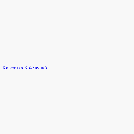
Το καλάθι είναι άδειο
Όλες οι κατηγορίες
Κορεάτικα Καλλυντικά
Ψάχνεις για δροσιά;
Pepe Jeans Μακρυμάνικo Λινό Πουκάμισο σε Κανο...