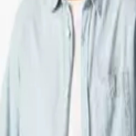
Πουκάμισο σε Κανονική Γραμμή