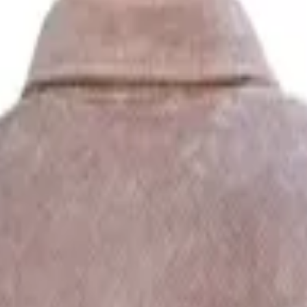
o Κοτλέ Πουκάμισο σε Κανονική