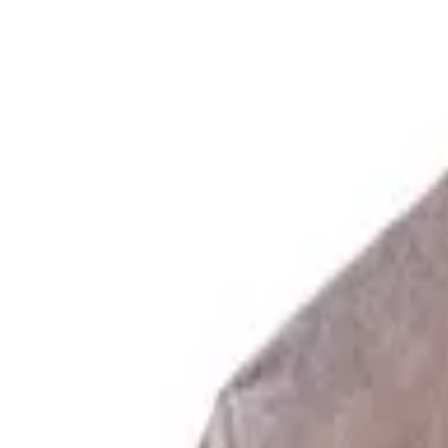
Περιγραφή
Χαρακτηριστικά
Μόδα
/
Ανδρική Μόδα
/
Ανδρικά Ρούχα
/
Ανδρικά Πουκάμισα
Rebase Overshirt Μακρυμάνικ
ΚΩΔΙΚΟΣ SKU
:
SF-105040138
Αγαπημένα
Σύγκρινέ το