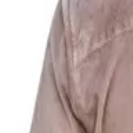
Μοιράσου το
Αυτό το χρώμα δεν είναι διαθέσιμο
Χρώμα
:
Μπεζ
SOLD OUT
SOLD OUT