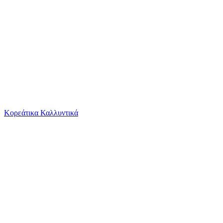
Το καλάθι είναι άδειο
Όλες οι κατηγορίες
Κορεάτικα Καλλυντικά
Ψάχνεις για δροσιά;
Rebase Overshirt Μακρυμάνικo Κοτλέ Πουκάμισο...