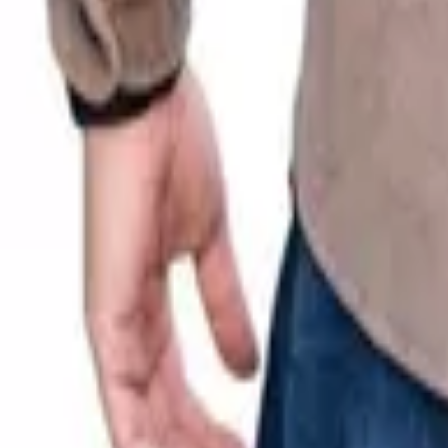
Γίνε μέλος στο SHOPFLIX max για δωρεάν μεταφορικά για 1 χρόνο
Ισχύουν όροι & προϋποθέσεις.
ΚΩΔΙΚΟΣ SKU
:
SF-105040138
Χρώμα
:
Μπεζ
Κατασκευαστής
:
Rebase
Κωδικός
:
RGS-5003
Υλικό
:
Κοτλέ
Γραμμή
:
Κανονική Γραμμή