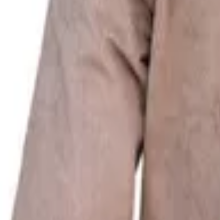
Μέγεθος
:
Οδηγός μεγεθών
Rebase