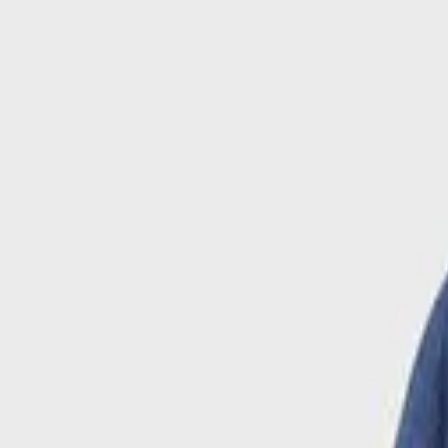
Περιγραφή
Χαρακτηριστικά
Μόδα
/
Παιδική & Βρεφική Μόδα
/
Παιδικά & Βρεφικά Ρούχα
/
Παιδικά Σετ Ρούχων
Mayoral Παιδικό Σετ με Παντελ
ΚΩΔΙΚΟΣ SKU
:
SF-105019645
Αγαπημένα
Σύγκρινέ το