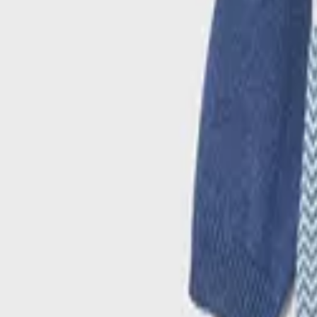
Μέγεθος
:
Οδηγός μεγεθών
Mayoral