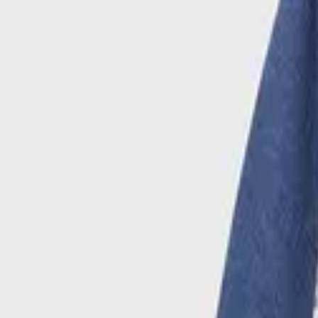
Μοιράσου το
Αυτό το χρώμα δεν είναι διαθέσιμο
Χρώμα
:
Μπλε
SOLD OUT
SOLD OUT