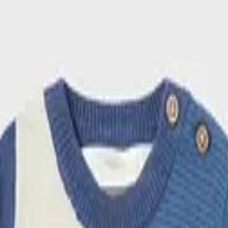
όνι Χειμερινό 2τμχ Μυρτιλο