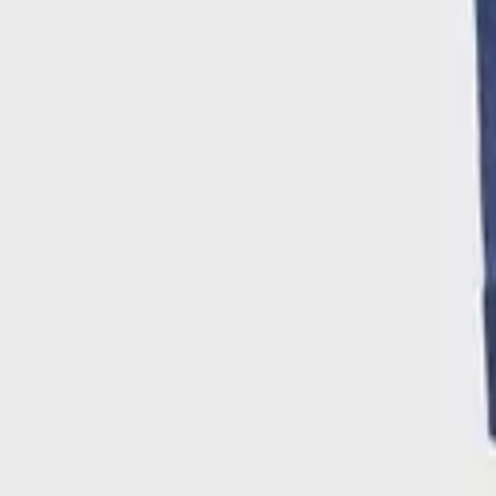
Γίνε μέλος στο SHOPFLIX max για δωρεάν μεταφορικά για 1 χρόνο
Ισχύουν όροι & προϋποθέσεις.
ΚΩΔΙΚΟΣ SKU
:
SF-105019645
Χρώμα
:
Μπλε
Κατασκευαστής
:
Mayoral
Κωδικός
:
14-02529-014
Εποχή
:
Χειμερινό
Φύλο
:
Αγόρι