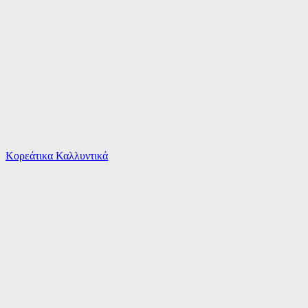
Το καλάθι είναι άδειο
Όλες οι κατηγορίες
Κορεάτικα Καλλυντικά
Ψάχνεις για δροσιά;
Mayoral Παιδικό Σετ με Παντελόνι Χειμερινό 2τ...