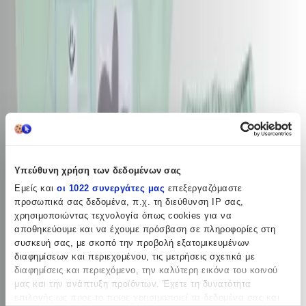
προσωπικότητα με άνεση και στυλ. Ένα απαραίτητο κομμάτι για
την καλοκαιρινή γκαρνταρόμπα κάθε παιδιού.
Χαρακτηριστικά
Κατασκευαστής
:
Babyhood
Με Πανωφόρι
:
Όχι
Τεμάχια
:
Υπεύθυνη χρήση των δεδομένων σας
Εμείς και
οι 1022 συνεργάτες μας
επεξεργαζόμαστε
2
προσωπικά σας δεδομένα, π.χ. τη διεύθυνση IP σας,
τμχ
χρησιμοποιώντας τεχνολογία όπως cookies για να
αποθηκεύουμε και να έχουμε πρόσβαση σε πληροφορίες στη
Χρώμα
:
συσκευή σας, με σκοπό την προβολή εξατομικευμένων
διαφημίσεων και περιεχομένου, τις μετρήσεις σχετικά με
Πράσινο
διαφημίσεις και περιεχόμενο, την καλύτερη εικόνα του κοινού
μας και την ανάπτυξη προϊόντων. Έχετε τη δυνατότητα
Έξτρα Χαρακτηριστικά
επιλογής ως προς το ποιος χρησιμοποιεί τα δεδομένα σας και