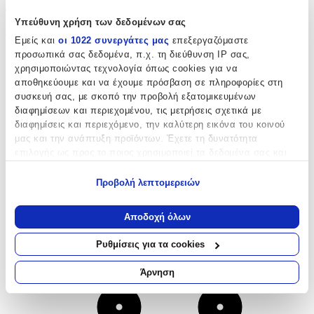
€
49,90
Κερδίζεις
: €
9,98
Υπεύθυνη χρήση των δεδομένων σας
€
39
92
Εμείς και
οι 1022 συνεργάτες μας
επεξεργαζόμαστε
προσωπικά σας δεδομένα, π.χ. τη διεύθυνση IP σας,
χρησιμοποιώντας τεχνολογία όπως cookies για να
αποθηκεύουμε και να έχουμε πρόσβαση σε πληροφορίες στη
συσκευή σας, με σκοπό την προβολή εξατομικευμένων
διαφημίσεων και περιεχομένου, τις μετρήσεις σχετικά με
διαφημίσεις και περιεχόμενο, την καλύτερη εικόνα του κοινού
μας και την ανάπτυξη προϊόντων. Έχετε τη δυνατότητα
επιλογής ως προς το ποιος χρησιμοποιεί τα δεδομένα σας και
για ποιους σκοπούς.
Προβολή λεπτομερειών
Εάν μας επιτρέπετε, θα θέλαμε επίσης:
Να συλλέξουμε πληροφορίες σχετικά με τη γεωγραφική
Αποδοχή όλων
σας τοποθεσία, οι οποίες μπορεί να είναι ακριβείς σε
απόσταση μερικών μέτρων
Ρυθμίσεις για τα cookies
Να αναγνωρίσουμε τη συσκευή σας σαρώνοντας ενεργά
για συγκεκριμένα χαρακτηριστικά (δακτυλικό αποτύπωμα)
Άρνηση
Μάθετε περισσότερα σχετικά με τον τρόπο επεξεργασίας των
προσωπικών σας δεδομένων και καθορίστε τις προτιμήσεις σας
στην
ενότητα “Λεπτομέρειες”
. Μπορείτε να αλλάξετε ή να