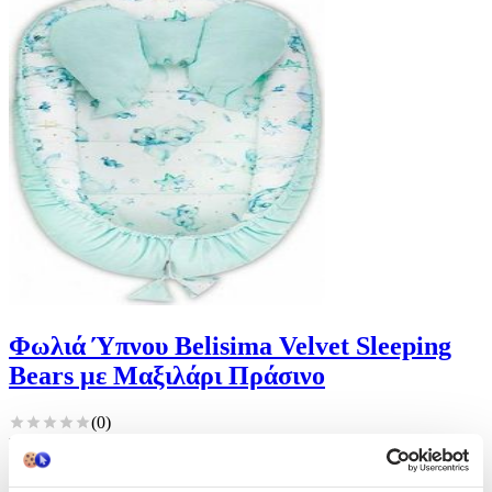
Φωλιά Ύπνου Belisima Velvet Sleeping
Bears με Μαξιλάρι Πράσινο
(
0
)
Είδος: Φωλιά, Κατασκευαστής: Babyhood
Άμεσα διαθέσιμο
Από
Bebakia