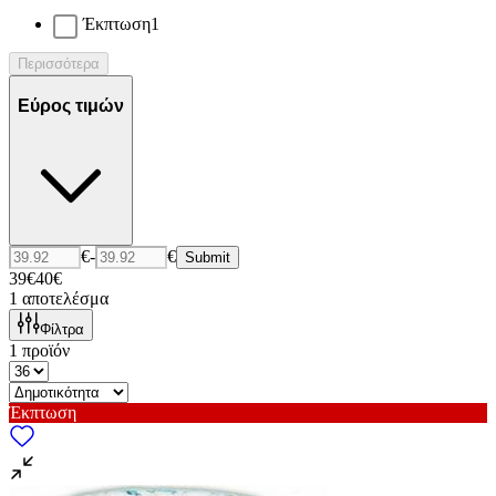
Έκπτωση
1
Περισσότερα
Εύρος τιμών
€
-
€
Submit
39€
40€
1
αποτελέσμα
Φίλτρα
1
προϊόν
Έκπτωση