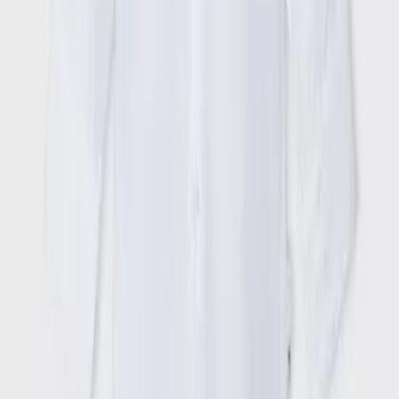
Όχι
Αξιολογήσεις
Προς το παρόν δεν υπάρχουν άλλες αξιολογήσεις. Όταν
προστεθούν, θα εμφανιστούν εδώ.
Πώς υπολογίζεται η βαθμολογία
Η τελική βαθμολογία βασίζεται αποκλειστικά σε κριτικές χρηστών
που έχουν πραγματοποιήσει αγορά μέσω SHOPFLIX ή έχουν
επιβεβαιώσει την αγορά τους.
Γράψου στο Νewsletter μας για νέα & προσφορές!
Εγγραφή
Πατώντας «Εγγραφή» αποδέχεσαι τους
όρους χρήσης
ΕΤΑΙΡΕΙΑ