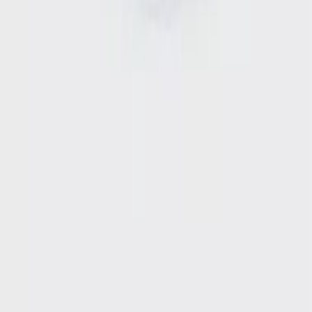
Δωροκάρτες SHOPFLIX
ΕΞΥΠΗΡΕΤΗΣΗ ΠΕΛΑΤΩΝ
Παρακολούθηση Παραγγελίας
Συχνές ερωτήσεις
Επικοινωνία
ΥΠΗΡΕΣΙΕΣ