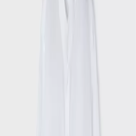
Γίνε μέλος στο SHOPFLIX max για δωρεάν μεταφορικά για 1
χρόνο!
Ισχύουν όροι & προϋποθέσεις.
ΚΩΔΙΚΟΣ SKU
:
SF-105005487