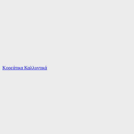
Το καλάθι είναι άδειο
Όλες οι κατηγορίες
Κορεάτικα Καλλυντικά
Ψάχνεις για δροσιά;
Mayoral Παιδικό Πουκάμισο Μακρυμάνικο Λινό λε...