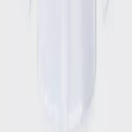
Σχετικά με εμάς
Ευκαιρίες καριέρας
Συνεργαζόμενα καταστήματα
SHOPFLIX B2B
SHOPFLIX app
ONLINE ΑΓΟΡΕΣ
Παραδόσεις
Επιστροφές προϊόντων
Τρόποι πληρωμής
Klarna
Προστασία αγορών
Άρθρο 39