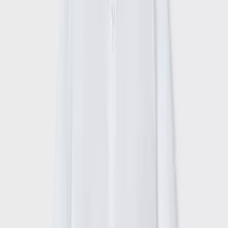
Χρώμα
:
White Wind Blown
Κατασκευαστής
:
Mayoral
Κωδικός
:
24-03120-014
Μανίκι
:
Μακρυμάνικο
Δες όλα τα χαρακτηριστικά
Περιγραφή
Με λίγα λόγια...
Ανακαλύψτε την κομψότητα και την άνεση με το λευκό λινό
πουκάμισο της Mayoral, ιδανικό για κάθε μικρό κύριο.
Κατασκευασμένο από υψηλής ποιότητας λινό ύφασμα, προσφέρει
δροσερή αίσθηση και άνεση καθ' όλη τη διάρκεια της ημέρας. Το
μακρυμάνικο σχέδιο του προσθέτει μια πινελιά κλασικής
κομψότητας, καθιστώντας το κατάλληλο για κάθε περίσταση, από
καθημερινές εξόδους μέχρι πιο επίσημες εκδηλώσεις. Η
διαχρονική λευκή απόχρωση του πουκαμίσου το καθιστά εύκολο
να συνδυαστεί με διάφορα ρούχα, προσφέροντας ατελείωτες
επιλογές στυλ. Ιδανικό για να συνοδεύσει το μικρό σας σε κάθε