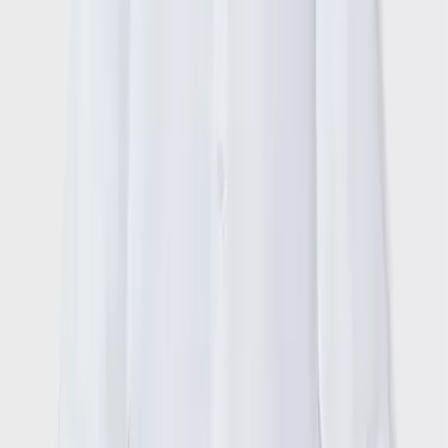
μας επεξεργαζόμαστε προσωπικά σας δεδομένα, π.χ. τη
Χαρακτηριστικά
διεύθυνση IP σας, χρησιμοποιώντας τεχνολογία όπως cookies
για να αποθηκεύουμε και να έχουμε πρόσβαση σε πληροφορίες
+
στη συσκευή σας, με σκοπό την προβολή εξατομικευμένων
Χαρακτηριστικά
διαφημίσεων και περιεχομένου, τις μετρήσεις σχετικά με
διαφημίσεις και περιεχόμενο, την καλύτερη εικόνα του κοινού
μας και την ανάπτυξη προϊόντων. Επίσης, κοινοποιούμε
Κατασκευαστής
:
πληροφορίες σχετικά με την από μέρους σας χρήση της
τοποθεσίας μας στους συνεργάτες μέσων κοινωνικής
Mayoral
δικτύωσης, διαφημίσεων και ανάλυσης.
Χρώμα
:
White Wind Blown
Φύλο
:
Αγόρι
Μανίκι
:
Μακρυμάνικο
Γιακάς Μάο
: