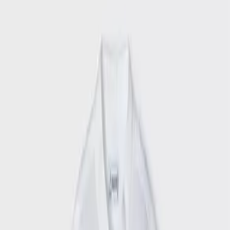
SOLD OUT
Μέγεθος
:
Οδηγός μεγεθών
Mayoral