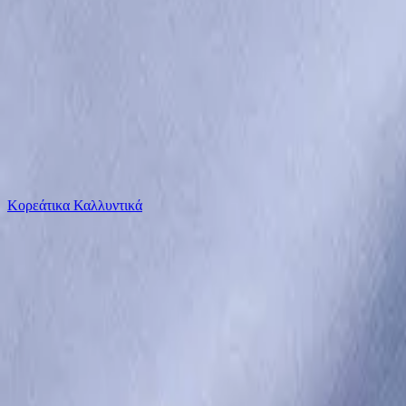
Το καλάθι είναι άδειο
Όλες οι κατηγορίες
Κορεάτικα Καλλυντικά
Ψάχνεις για δροσιά;
Tommy Hilfiger Μακρυμάνικo Πουκάμισο σε Στενή...