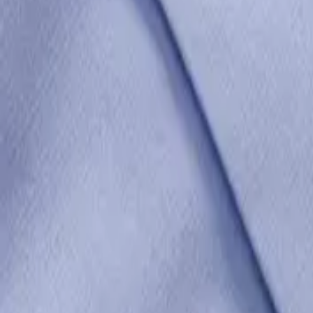
Μέγεθος
:
Οδηγός μεγεθών
Tommy Hilfiger