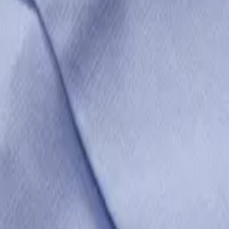
/
Ανδρικά Πουκάμισα
Tommy Hilfiger Μακρυμάνικo Π
ΚΩΔΙΚΟΣ SKU
:
SF-104997949
Αγαπημένα
Σύγκρινέ το
Μοιράσου το
Από
€
70
43
Χρώμα
:
Γαλάζιο