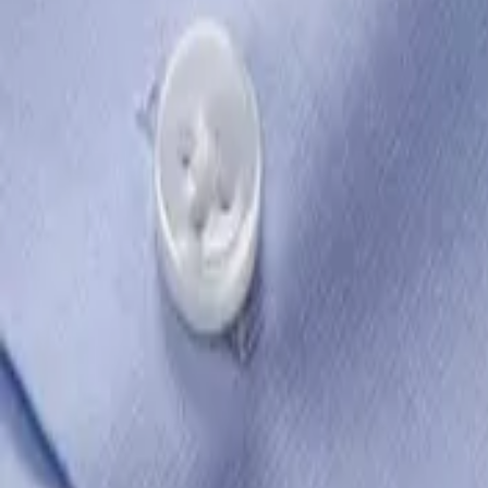
Από
LIAKOPOULOS Brands Store
Περιγραφή
Χαρακτηριστικά
Από
€
70
43
Προσθήκη στο καλάθι
Μόδα
/
Ανδρική Μόδα
/
Ανδρικά Ρούχα