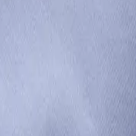
ουκάμισο σε Στενή Γραμμή Σιε