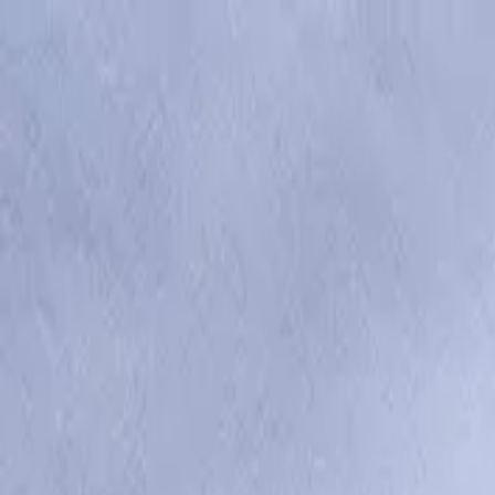
Μετάβαση στο περιεχόμενο
Μετάβαση στο κυρίως μενού
Όλες οι κατηγορίες
Παρακολούθηση Παραγγελίας
Πίσω
Καλάθι αγορών
Αφαίρεση όλων