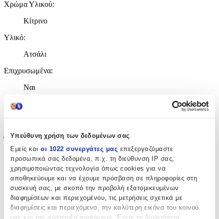
Χρώμα Υλικού
:
Κίτρινο
Υλικό
:
Ατσάλι
Επιχρυσωμένα
:
Ναι
Σετ
:
Όχι
Υπεύθυνη χρήση των δεδομένων σας
Έξτρα Χαρακτηριστικά
Εμείς και
οι 1022 συνεργάτες μας
επεξεργαζόμαστε
Clip
:
προσωπικά σας δεδομένα, π.χ. τη διεύθυνση IP σας,
χρησιμοποιώντας τεχνολογία όπως cookies για να
Όχι
αποθηκεύουμε και να έχουμε πρόσβαση σε πληροφορίες στη
συσκευή σας, με σκοπό την προβολή εξατομικευμένων
Περιοχή
:
διαφημίσεων και περιεχομένου, τις μετρήσεις σχετικά με
διαφημίσεις και περιεχόμενο, την καλύτερη εικόνα του κοινού
Αυτιά
μας και την ανάπτυξη προϊόντων. Έχετε τη δυνατότητα