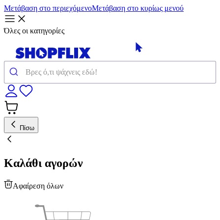
Μετάβαση στο περιεχόμενο
Μετάβαση στο κυρίως μενού
Όλες οι κατηγορίες
Πίσω
Καλάθι αγορών
Αφαίρεση όλων