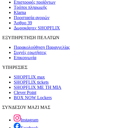
Επιστροφές προϊόντων
Τρόποι πληρωμής
Klarna
Προστασία αγορών
Άρθρο 39
Δωροκάρτες SHOPFLIX
ΕΞΥΠΗΡΕΤΗΣΗ ΠΕΛΑΤΩΝ
Παρακολούθηση Παραγγελίας
Συχνές ερωτήσεις
Επικοινωνία
ΥΠΗΡΕΣΙΕΣ
SHOPFLIX max
SHOPFLIX tickets
SHOPFLIX ΜΕ ΤΗ ΜΙΑ
Clever Point
BOX NOW Lockers
ΣΥΝΔΕΣΟΥ ΜΑΖΙ ΜΑΣ
Instagram
Facebook