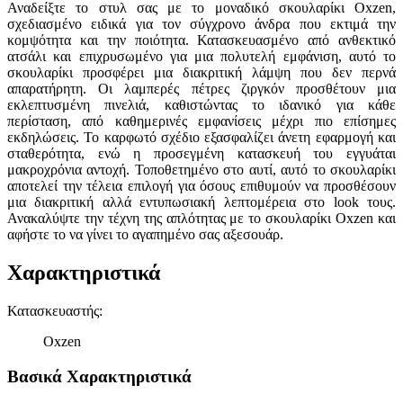
Αναδείξτε το στυλ σας με το μοναδικό σκουλαρίκι Oxzen,
σχεδιασμένο ειδικά για τον σύγχρονο άνδρα που εκτιμά την
κομψότητα και την ποιότητα. Κατασκευασμένο από ανθεκτικό
ατσάλι και επιχρυσωμένο για μια πολυτελή εμφάνιση, αυτό το
σκουλαρίκι προσφέρει μια διακριτική λάμψη που δεν περνά
απαρατήρητη. Οι λαμπερές πέτρες ζιργκόν προσθέτουν μια
εκλεπτυσμένη πινελιά, καθιστώντας το ιδανικό για κάθε
περίσταση, από καθημερινές εμφανίσεις μέχρι πιο επίσημες
εκδηλώσεις. Το καρφωτό σχέδιο εξασφαλίζει άνετη εφαρμογή και
σταθερότητα, ενώ η προσεγμένη κατασκευή του εγγυάται
μακροχρόνια αντοχή. Τοποθετημένο στο αυτί, αυτό το σκουλαρίκι
αποτελεί την τέλεια επιλογή για όσους επιθυμούν να προσθέσουν
μια διακριτική αλλά εντυπωσιακή λεπτομέρεια στο look τους.
Ανακαλύψτε την τέχνη της απλότητας με το σκουλαρίκι Oxzen και
αφήστε το να γίνει το αγαπημένο σας αξεσουάρ.
Χαρακτηριστικά
Κατασκευαστής
:
Oxzen
Βασικά Χαρακτηριστικά