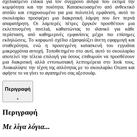
σχεδιασμένο ειδικά για τον σύγχρονο άνδρα που εκτιμά την
κομψότητα και την ποιότητα. Κατασκευασμένο από ανθεκτικό
ατσάλι και επιχρυσωμένο για μια πολυτελή εμφάνιση, αυτό το
σκουλαρίκι προσφέρει μια διακριτική λάμψη που δεν περνά
απαρατήρητη. Οι λαμπερές πέτρες ζιργκόν προσθέτουν μια
εκλεπτυσμένη πινελιά, καθιστώντας το ιδανικό για κάθε
περίσταση, από καθημερινές εμφανίσεις μέχρι πιο επίσημες
εκδηλώσεις. Το καρφωτό σχέδιο εξασφαλίζει άνετη εφαρμογή και
σταθερότητα, ενώ η προσεγμένη κατασκευή του εγγυάται
μακροχρόνια αντοχή. Τοποθετημένο στο αυτί, αυτό το σκουλαρίκι
αποτελεί την τέλεια επιλογή για όσους επιθυμούν να προσθέσουν
μια διακριτική αλλά εντυπωσιακή λεπτομέρεια στο look τους.
Ανακαλύψτε την τέχνη της απλότητας με το σκουλαρίκι Oxzen και
αφήστε το να γίνει το αγαπημένο σας αξεσουάρ.
Περιγραφή
+
Περιγραφή
Με λίγα λόγια...