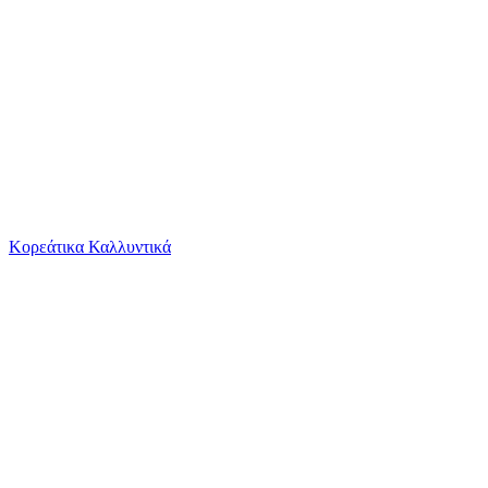
Το καλάθι είναι άδειο
Όλες οι κατηγορίες
Κορεάτικα Καλλυντικά
Ψάχνεις για δροσιά;
Paglieri Fresco Υγρή Πούδρα 200ml