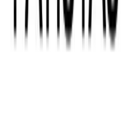
Η υγρή πούδρα Paglieri αποτελεί την ιδανική λύση για την
προστασία και φροντίδα του ευαίσθητου δέρματος του μωρού σας.
Σχεδιασμένη ειδικά για να αντιμετωπίζει τα συγκάματα, αυτή η
απαλή φόρμουλα προσφέρει άμεση ανακούφιση και προστασία από
ερεθισμούς. Η υφή της είναι ελαφριά και απορροφάται γρήγορα,
αφήνοντας το δέρμα του μωρού σας απαλό και δροσερό. Με την
υγρή πούδρα Paglieri, μπορείτε να είστε σίγουροι ότι το μωρό σας
απολαμβάνει την καλύτερη φροντίδα. Η σύνθεσή της είναι φιλική
προς το δέρμα και δεν περιέχει επιβλαβείς ουσίες, καθιστώντας την
κατάλληλη για καθημερινή χρήση. Εμπιστευτείτε την για να
διατηρήσετε το δέρμα του μωρού σας υγιές και προστατευμένο,
προσφέροντας του την τρυφερότητα που του αξίζει.
Χαρακτηριστικά
Κατασκευαστής
:
Paglieri
Βασικά Χαρακτηριστικά
Είδος
: