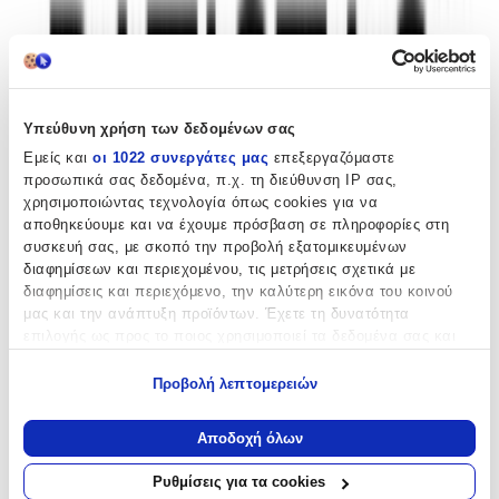
€
3,35
Κερδίζεις
: €
0,87
€
2
48
Υπεύθυνη χρήση των δεδομένων σας
Εμείς και
οι 1022 συνεργάτες μας
επεξεργαζόμαστε
προσωπικά σας δεδομένα, π.χ. τη διεύθυνση IP σας,
χρησιμοποιώντας τεχνολογία όπως cookies για να
Προσθήκη στο καλάθι
αποθηκεύουμε και να έχουμε πρόσβαση σε πληροφορίες στη
Δες όλα τα καταστήματα (6)
συσκευή σας, με σκοπό την προβολή εξατομικευμένων
διαφημίσεων και περιεχομένου, τις μετρήσεις σχετικά με
διαφημίσεις και περιεχόμενο, την καλύτερη εικόνα του κοινού
μας και την ανάπτυξη προϊόντων. Έχετε τη δυνατότητα
επιλογής ως προς το ποιος χρησιμοποιεί τα δεδομένα σας και
για ποιους σκοπούς.
Προβολή λεπτομερειών
Εάν μας επιτρέπετε, θα θέλαμε επίσης:
Να συλλέξουμε πληροφορίες σχετικά με τη γεωγραφική
Αποδοχή όλων
σας τοποθεσία, οι οποίες μπορεί να είναι ακριβείς σε
Περιγραφή
απόσταση μερικών μέτρων
Ρυθμίσεις για τα cookies
Να αναγνωρίσουμε τη συσκευή σας σαρώνοντας ενεργά