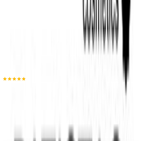
Πίσω
€
2
27
Προσθήκη στο καλάθι
Patistas
4.80
(
1742
)
Παράδοση 2-3 ημέρες
Βάλε τον ΤΚ σου για να μάθεις εκτιμώμενο κόστος και
ημερομηνία παράδοσης
Πίσω