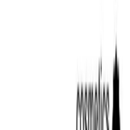
ημερομηνία παράδοσης
Πίσω
€
2
19
Προσθήκη στο καλάθι
Master Clean
4.36
(
29
)
Παράδοση 2-3 ημέρες
Βάλε τον ΤΚ σου για να μάθεις εκτιμώμενο κόστος και
ημερομηνία παράδοσης