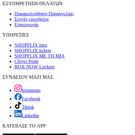
ΕΞΥΠΗΡΕΤΗΣΗ ΠΕΛΑΤΩΝ
Παρακολούθηση Παραγγελίας
Συχνές ερωτήσεις
Επικοινωνία
ΥΠΗΡΕΣΙΕΣ
SHOPFLIX max
SHOPFLIX tickets
SHOPFLIX ΜΕ ΤΗ ΜΙΑ
Clever Point
BOX NOW Lockers
ΣΥΝΔΕΣΟΥ ΜΑΖΙ ΜΑΣ
Instagram
Facebook
Tiktok
Linkedin
ΚΑΤΕΒΑΣΕ ΤΟ APP