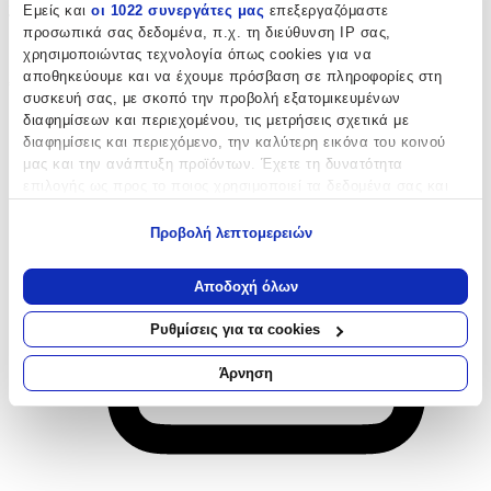
Σαπούνι: Όχι, Τεμάχια: 1, Τύπος Επιδερμίδας: Όλοι οι Τύποι,
Εμείς και
οι 1022 συνεργάτες μας
επεξεργαζόμαστε
Τύπος: Κρεμοσάπουνο
προσωπικά σας δεδομένα, π.χ. τη διεύθυνση IP σας,
Παράδοση 4-9 ημέρες
χρησιμοποιώντας τεχνολογία όπως cookies για να
Από
Δούκας Ολοκληρωμένες Λύσεις Καθαρισμού
και
4
ακόμα
αποθηκεύουμε και να έχουμε πρόσβαση σε πληροφορίες στη
€
1
συσκευή σας, με σκοπό την προβολή εξατομικευμένων
51
διαφημίσεων και περιεχομένου, τις μετρήσεις σχετικά με
διαφημίσεις και περιεχόμενο, την καλύτερη εικόνα του κοινού
μας και την ανάπτυξη προϊόντων. Έχετε τη δυνατότητα
επιλογής ως προς το ποιος χρησιμοποιεί τα δεδομένα σας και
για ποιους σκοπούς.
Προβολή λεπτομερειών
Εάν μας επιτρέπετε, θα θέλαμε επίσης:
Να συλλέξουμε πληροφορίες σχετικά με τη γεωγραφική
Αποδοχή όλων
σας τοποθεσία, οι οποίες μπορεί να είναι ακριβείς σε
απόσταση μερικών μέτρων
Ρυθμίσεις για τα cookies
Να αναγνωρίσουμε τη συσκευή σας σαρώνοντας ενεργά
για συγκεκριμένα χαρακτηριστικά (δακτυλικό αποτύπωμα)
Άρνηση
Μάθετε περισσότερα σχετικά με τον τρόπο επεξεργασίας των
προσωπικών σας δεδομένων και καθορίστε τις προτιμήσεις σας
στην
ενότητα “Λεπτομέρειες”
. Μπορείτε να αλλάξετε ή να
ανακαλέσετε τη συγκατάθεσή σας ανά πάσα στιγμή από τη
Δήλωση Cookies.