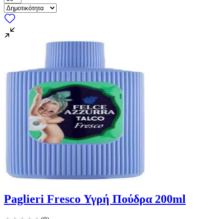
Paglieri Fresco Υγρή Πούδρα 200ml