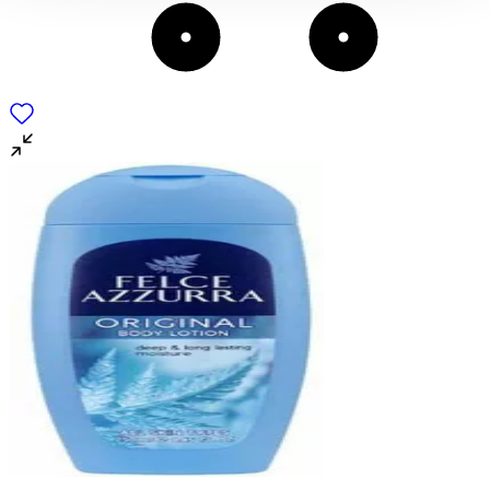
Χρησιμοποιούμε cookies ώστε η τοποθεσία μας να λειτουργεί
σωστά, να εξατομικεύουμε περιεχόμενο και διαφημίσεις, να
παρέχουμε λειτουργίες μέσων κοινωνικής δικτύωσης και να
αναλύουμε την κυκλοφορία μας. Εμείς και οι 1022 συνεργάτες
μας επεξεργαζόμαστε προσωπικά σας δεδομένα, π.χ. τη
διεύθυνση IP σας, χρησιμοποιώντας τεχνολογία όπως cookies
για να αποθηκεύουμε και να έχουμε πρόσβαση σε πληροφορίες
στη συσκευή σας, με σκοπό την προβολή εξατομικευμένων
διαφημίσεων και περιεχομένου, τις μετρήσεις σχετικά με
διαφημίσεις και περιεχόμενο, την καλύτερη εικόνα του κοινού
μας και την ανάπτυξη προϊόντων. Επίσης, κοινοποιούμε
πληροφορίες σχετικά με την από μέρους σας χρήση της
τοποθεσίας μας στους συνεργάτες μέσων κοινωνικής
δικτύωσης, διαφημίσεων και ανάλυσης.