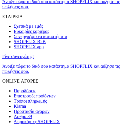
Άνοιξε τώρα το δικό σου κατάστημα SHOPFLIX και αύξησε τις
πωλήσεις σου.
ΕΤΑΙΡΕΙΑ
Σχετικά με εμάς
Ευκαιρίες καριέρας
Συνεργαζόμενα καταστήματα
SHOPFLIX B2B
SHOPFLIX app
Γίνε συνεργάτης!
Άνοιξε τώρα το δικό σου κατάστημα SHOPFLIX και αύξησε τις
πωλήσεις σου.
ONLINE ΑΓΟΡΕΣ
Παραδόσεις
Επιστροφές προϊόντων
Τρόποι πληρωμής
Klarna
Προστασία αγορών
Άρθρο 39
Δωροκάρτες SHOPFLIX