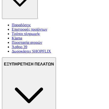
Παραδόσεις
Επιστροφές προϊόντων
Τρόποι πληρωμής
Klarna
Προστασία αγορών
Άρθρο 39
Δωροκάρτες SHOPFLIX
ΕΞΥΠΗΡΕΤΗΣΗ ΠΕΛΑΤΩΝ